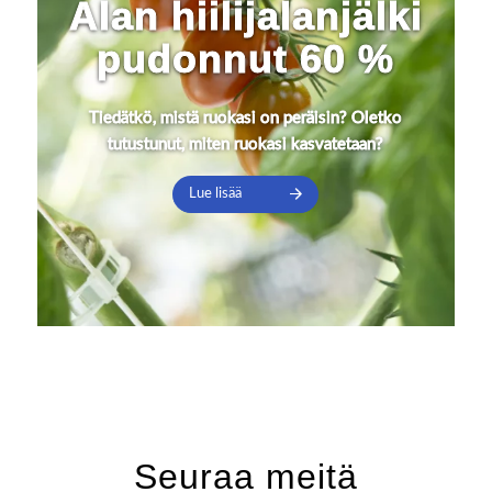
Alan hiilijalanjälki
pudonnut 60 %
Tiedätkö, mistä ruokasi on peräisin? Oletko
tutustunut, miten ruokasi kasvatetaan?
Lue lisää
Seuraa meitä