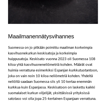
Maailmanennätysvihannes
Suomessa on jo pitkään poimittu maailman korkeimpia
kasvihuonekurkun keskisatoja ja korkeimpia
huippusatoja. Keskisato vuonna 2023 oli Suomessa 108
kiloa yhtä kasvihuoneneliömetriä kohden. Määrät ovat
huimia verrattuna esimerkiksi Espanjan kurkkutuotantoon,
joka on vain noin 10 kiloa neliömetriä kohden. Yhdeltä
neliöltä saadaan Suomessa siis yli 10 kertaa enemmän
kurkkua kuin Espanjassa. Keskisatoon on laskettu kaikki
suomalaiset kurkun viljelijät, yksittäisissä yrityksissä
satotaso voi olla jopa 25-kertainen Espanjaan verrattuna.