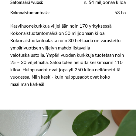
n. 54 miljoonaa kiloa
Satomäärä/vuosi:
53 ha
Kokonaistuotantoala:
Kasvihuonekurkkua viljellään noin 170 yrityksessä.
Kokonaistuotantomäärä on 50 miljoonaan kiloa.
Kokonaistuotantoalasta noin 30 hehtaaria on varustettu
ympärivuotisen viljelyn mahdollistavalla
valotuskalustolla. Ympäri vuoden kurkkuja tuotetaan noin
25 – 30 viljelmällä. Satoa tulee neliöltä keskimäärin 110
kiloa. Huippusadot ovat jopa yli 250 kiloa neliömetriltä
vuodessa. Niin keski- kuin huippusadot ovat koko
maailman kärkeä!