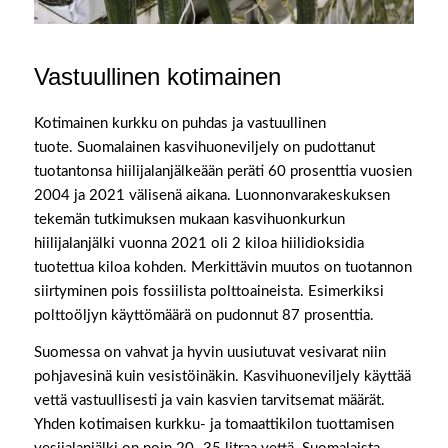
Vastuullinen kotimainen
Kotimainen kurkku on puhdas ja vastuullinen
tuote. Suomalainen kasvihuoneviljely on pudottanut
tuotantonsa hiilijalanjälkeään peräti 60 prosenttia vuosien
2004 ja 2021 välisenä aikana. Luonnonvarakeskuksen
tekemän tutkimuksen mukaan kasvihuonkurkun
hiilijalanjälki vuonna 2021 oli 2 kiloa hiilidioksidia
tuotettua kiloa kohden. Merkittävin muutos on tuotannon
siirtyminen pois fossiilista polttoaineista. Esimerkiksi
polttoöljyn käyttömäärä on pudonnut 87 prosenttia.
Suomessa on vahvat ja hyvin uusiutuvat vesivarat niin
pohjavesinä kuin vesistöinäkin. Kasvihuoneviljely käyttää
vettä vastuullisesti ja vain kasvien tarvitsemat määrät.
Yhden kotimaisen kurkku- ja tomaattikilon tuottamisen