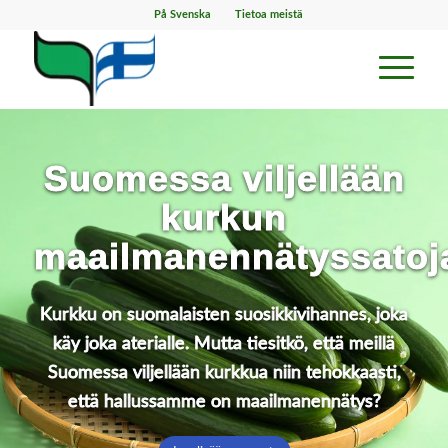
På Svenska
Tietoa meistä
Suomessa viljellään
kurkun
maailmanennätyssatoj
Kurkku on suomalaisten suosikkivihannes, joka
käy joka aterialle. Mutta tiesitkö, että meillä
Suomessa viljellään kurkkua niin tehokkaasti,
että hallussamme on maailmanennätys?