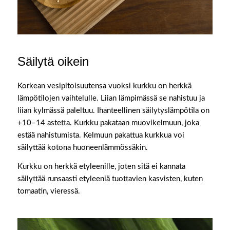
Säilytä oikein
Korkean vesipitoisuutensa vuoksi kurkku on herkkä
lämpötilojen vaihtelulle. Liian lämpimässä se nahistuu ja
liian kylmässä paleltuu. Ihanteellinen säilytyslämpötila on
+10–14 astetta. Kurkku pakataan muovikelmuun, joka
estää nahistumista. Kelmuun pakattua kurkkua voi
säilyttää kotona huoneenlämmössäkin.
Kurkku on herkkä etyleenille, joten sitä ei kannata
säilyttää runsaasti etyleeniä tuottavien kasvisten, kuten
tomaatin, vieressä.