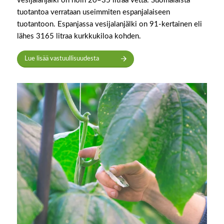
vesijalanjälki on noin 20–35 litraa vettä. Suomalaista
tuotantoa verrataan useimmiten espanjalaiseen
tuotantoon. Espanjassa vesijalanjälki on 91-kertainen eli
lähes 3165 litraa kurkkukiloa kohden.
Lue lisää vastuullisuudesta