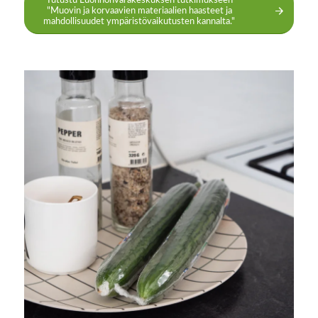
Tutustu Luonnonvarakeskuksen tutkimukseen
"Muovin ja korvaavien materiaalien haasteet ja
mahdollisuudet ympäristövaikutusten kannalta."