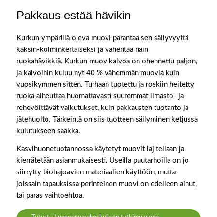
Pakkaus estää hävikin
Kurkun ympärillä oleva muovi parantaa sen säilyvyyttä
kaksin-kolminkertaiseksi ja vähentää näin
ruokahävikkiä. Kurkun muovikalvoa on ohennettu paljon,
ja kalvoihin kuluu nyt 40 % vähemmän muovia kuin
vuosikymmen sitten. Turhaan tuotettu ja roskiin heitetty
ruoka aiheuttaa huomattavasti suuremmat ilmasto- ja
rehevöittävät vaikutukset, kuin pakkausten tuotanto ja
jätehuolto. Tärkeintä on siis tuotteen säilyminen ketjussa
kulutukseen saakka.
Kasvihuonetuotannossa käytetyt muovit lajitellaan ja
kierrätetään asianmukaisesti. Useilla puutarhoilla on jo
siirrytty biohajoavien materiaalien käyttöön, mutta
joissain tapauksissa perinteinen muovi on edelleen ainut,
tai paras vaihtoehtoa.