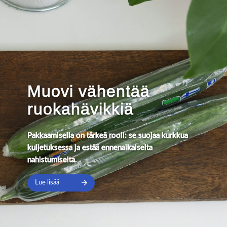
Muovi vähentää
ruokahävikkiä
Pakkaamisella on tärkeä rooli: se suojaa kurkkua
kuljetuksessa ja estää ennenaikaiselta
nahistumiselta.
Lue lisää