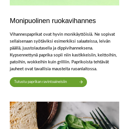
Monipuolinen ruokavihannes
Vihannespaprikat ovat hyvin monikäyttöisiä. Ne sopivat
sellaisenaan syötäviksi esimerkiksi salaateissa, leivän
päällä, juustolautasella ja dippivihanneksena.
Kypsennettynä paprika sopii niin kastikkeisiin, keittoihin,
patoihin, wokkeihin kuin grilliin. Paprikoista tehtävät
jauheet ovat tavallisia mausteita ruoanlaitossa.
Tutustu paprikan ravintoaineisiin