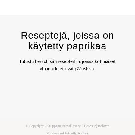
Reseptejä, joissa on
käytetty paprikaa
Tutustu herkullisiin resepteihin, joissa kotimaiset
vihannekset ovat pääosissa.
© Copyright - Kauppapuutarhaliitto ry |
Tietosuojaseloste
Verkkosivut toteutti: Applari