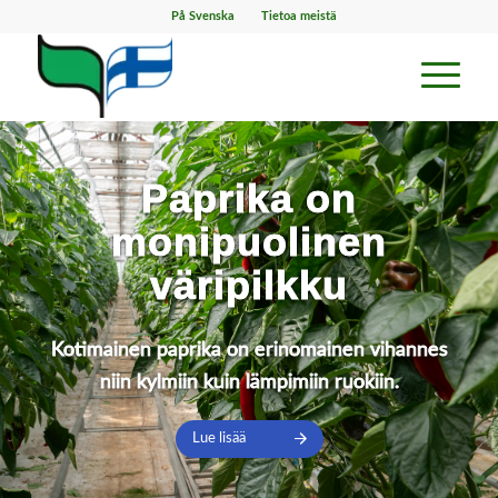
På Svenska
Tietoa meistä
Paprika on
monipuolinen
väripilkku
Kotimainen paprika on erinomainen vihannes
niin kylmiin kuin lämpimiin ruokiin.
Lue lisää