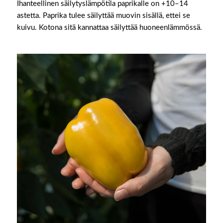
Ihanteellinen säilytyslämpötila paprikalle on +10–14
astetta. Paprika tulee säilyttää muovin sisällä, ettei se
kuivu. Kotona sitä kannattaa säilyttää huoneenlämmössä.