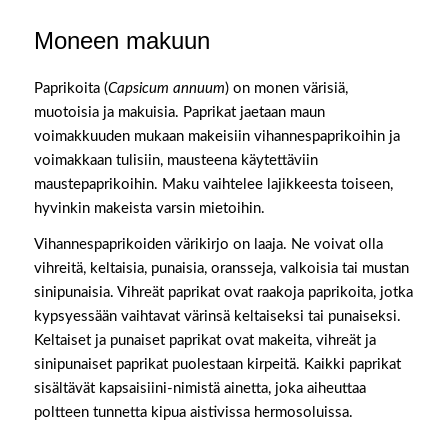
Moneen makuun
Paprikoita (
Capsicum annuum
) on monen värisiä,
muotoisia ja makuisia. Paprikat jaetaan maun
voimakkuuden mukaan makeisiin vihannespaprikoihin ja
voimakkaan tulisiin, mausteena käytettäviin
maustepaprikoihin. Maku vaihtelee lajikkeesta toiseen,
hyvinkin makeista varsin mietoihin.
Vihannespaprikoiden värikirjo on laaja. Ne voivat olla
vihreitä, keltaisia, punaisia, oransseja, valkoisia tai mustan
sinipunaisia. Vihreät paprikat ovat raakoja paprikoita, jotka
kypsyessään vaihtavat värinsä keltaiseksi tai punaiseksi.
Keltaiset ja punaiset paprikat ovat makeita, vihreät ja
sinipunaiset paprikat puolestaan kirpeitä. Kaikki paprikat
sisältävät kapsaisiini-nimistä ainetta, joka aiheuttaa
poltteen tunnetta kipua aistivissa hermosoluissa.