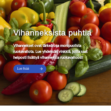
Vihanneksista puhtia
Vihannekset ovat tärkeä osa monipuolista
ruokavaliota. Lue yhdeksän vinkkiä, joilla saat
helposti lisättyä vihanneksia ruokavalioosi!
Lue lisää