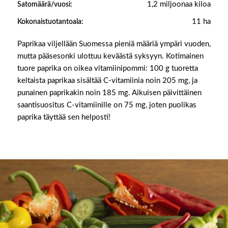
1,2 miljoonaa kiloa
Satomäärä/vuosi:
11 ha
Kokonaistuotantoala:
Paprikaa viljellään Suomessa pieniä määriä ympäri vuoden,
mutta pääsesonki ulottuu keväästä syksyyn. Kotimainen
tuore paprika on oikea vitamiinipommi: 100 g tuoretta
keltaista paprikaa sisältää C-vitamiinia noin 205 mg, ja
punainen paprikakin noin 185 mg. Aikuisen päivittäinen
saantisuositus C-vitamiinille on 75 mg, joten puolikas
paprika täyttää sen helposti!