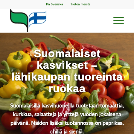
På Svenska
Tietoa meistä
Suomalaiset
kasvikset –
lähikaupan tuoreinta
ruokaa
Suomalaisilla kasvihuoneilla tuotetaan tomaattia,
kurkkua, salaatteja ja yrttejä vuoden jokaisena
päivänä. Näiden lisäksi tuotannossa on paprikaa,
chiliä ja sieniä.