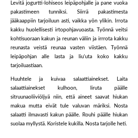
Levitä jogurtti-lohiseos leipäpohjalle ja pane vuoka
pakastimeen tunniksi. Siirrä pakastimesta
jääkaappiin tarjoiluun asti, vaikka yön ylikin. Irrota
kakku huolellisesti irtopohjavuoasta. Työnnä veitsi
kohtisuoraan kakun ja reunan väliin ja irrrota kakku
reunasta veistä reunaa vasten viistäen. Työnnä
leipäpohjan alle lasta ja liu’uta koko kakku
tarjoiluastiaan.
Huuhtele ja kuivaa salaattiainekset. Laita
salaattiainekset kulhoon, liruta päälle
sitruunaoliiviöljyä niin, että aineet saavat hiukan
makua mutta eivät tule valuvan märiksi. Nosta
salaatti ilmavasti kakun päälle. Rouhi päälle hiukan
suolaa myllystä. Koristele kukilla. Nosta tarjolle heti.