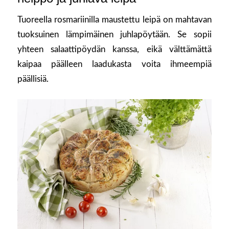
Tuoreella rosmariinilla maustettu leipä on mahtavan
tuoksuinen lämpimäinen juhlapöytään. Se sopii
yhteen salaattipöydän kanssa, eikä välttämättä
kaipaa päälleen laadukasta voita ihmeempiä
päällisiä.