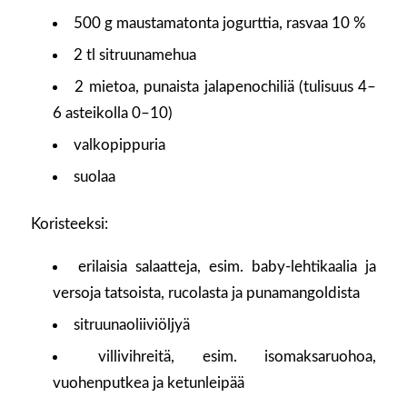
500 g maustamatonta jogurttia, rasvaa 10 %
2 tl sitruunamehua
2 mietoa, punaista jalapenochiliä (tulisuus 4–
6 asteikolla 0–10)
valkopippuria
suolaa
Koristeeksi:
erilaisia salaatteja, esim. baby-lehtikaalia ja
versoja tatsoista, rucolasta ja punamangoldista
sitruunaoliiviöljyä
villivihreitä, esim. isomaksaruohoa,
vuohenputkea ja ketunleipää