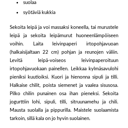
suolaa
syötäviä kukkia
Sekoita leipä ja voi massaksi koneella, tai murustele
leipä ja sekoita leipämurut huoneenlämpöiseen
voihin. Laita leivinpaperi irtopohjavuoan
(halkaisijaltaan 22 cm) pohjan ja reunojen väliin.
Levitä leipä-voiseos leivinpaperoituun
irtopohjavuokaan painellen. Leikkaa kylmäsavulohi
pieniksi kuutioiksi. Kuori ja hienonna sipuli ja tilli.
Halkaise chilit, poista siemenet ja vaalea sisusosa.
Pilko chilin punainen osa ihan pieneksi. Sekoita
jogurttiin lohi, sipuli, tilli, sitruunamehu ja chili.
Mausta suolalla ja pippurilla. Maistele suolaamista
tarkoin, sillä kala on jo hyvin suolainen.