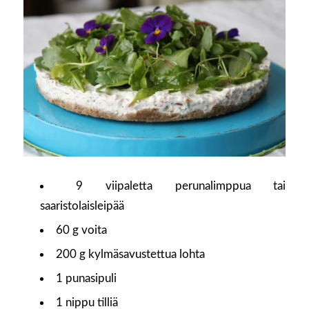
9 viipaletta perunalimppua tai
saaristolaisleipää
60 g voita
200 g kylmäsavustettua lohta
1 punasipuli
1 nippu tilliä