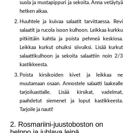
suola ja mustapippuri ja sekoita. Anna vetäytyä
hetken aikaa.
Huuhtele ja kuivaa salaatit tarvittaessa. Revi
salaatit ja rucola isoon kulhoon. Leikkaa kurkku
pitkittäin kahtia ja poista pehmeä keskiosa.
Leikkaa kurkut ohuiksi siivuiksi. Lisää kurkut
salaattikulhoon ja sekoita salaattiin noin 2/3
kastikkeesta.
Poista kirsikoiden kivet ja leikkaa ne
muutamaan osaan. Annostele salaatti laakealle
tarjoiluastialle. Lisää kirsikat, vadelmat,
paahdetut siemenet ja loput kastikkeesta.
Tarjoile ja nauti!
2. Rosmariini-juustoboston on
helppo ja juhlava leipä