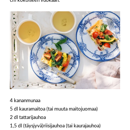
cm kokoiseen vuokaan.
4 kananmunaa
5 dl kauramaitoa (tai muuta maitojuomaa)
2 dl tattarijauhoa
1,5 dl (täysjyvä)riisijauhoa (tai kaurajauhoa)