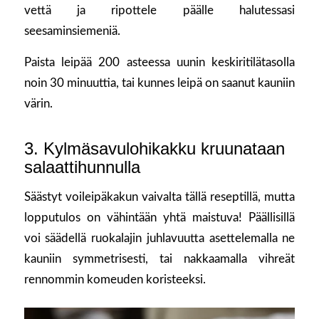
vettä ja ripottele päälle halutessasi
seesaminsiemeniä.
Paista leipää 200 asteessa uunin keskiritilätasolla
noin 30 minuuttia, tai kunnes leipä on saanut kauniin
värin.
3. Kylmäsavulohikakku kruunataan
salaattihunnulla
Säästyt voileipäkakun vaivalta tällä reseptillä, mutta
lopputulos on vähintään yhtä maistuva! Päällisillä
voi säädellä ruokalajin juhlavuutta asettelemalla ne
kauniin symmetrisesti, tai nakkaamalla vihreät
rennommin komeuden koristeeksi.