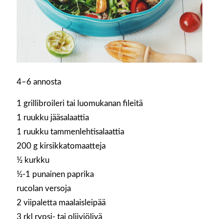
4–6 annosta
1 grillibroileri tai luomukanan fileitä
1 ruukku jääsalaattia
1 ruukku tammenlehtisalaattia
200 g kirsikkatomaatteja
½ kurkku
½-1 punainen paprika
rucolan versoja
2 viipaletta maalaisleipää
3 rkl rypsi- tai oliiviöljyä