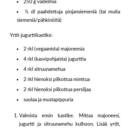
250 g vadelmia
½ dl paahdettuja pinjansiemeniä (tai muita
siemeniä/pähkinöitä)
Yrtti-jugurttikastike:
2 rkl (vegaanista) majoneesia
4 rkl (kasvipohjaista) jugurttia
4 rkl sitruunamehua
2 rkl hienoksi pilkottua minttua
2 rkl hienoksi pilkottua persiljaa
suolaa ja mustapippuria
Valmista ensin kastike. Mittaa majoneesi,
jugurtti ja sitruunamehu kulhoon. Lisää yrtit,