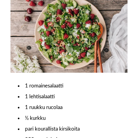
1 romainesalaatti
1 lehtisalaatti
1 ruukku rucolaa
½ kurkku
pari kourallista kirsikoita