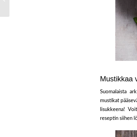
ainakin rouskuvat
crostinit ja paahdettu d...
Mustikkaa v
Suomalaista ark
mustikat pääsevät
lisukkeena! Voit
reseptin siihen 