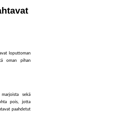
ahtavat
tavat loputtoman
mitä oman pihan
 marjoista sekä
ohta pois, jotta
ntavat paahdetut