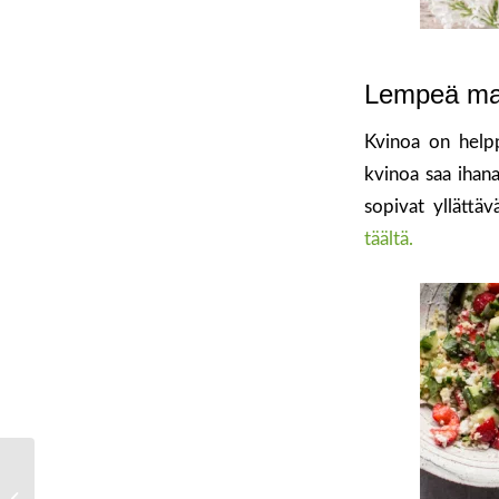
Lempeä man
Kvinoa on helpp
kvinoa saa ihana
sopivat yllättä
täältä.
Maistuvaa
Paprikaviikkoa! Testaa