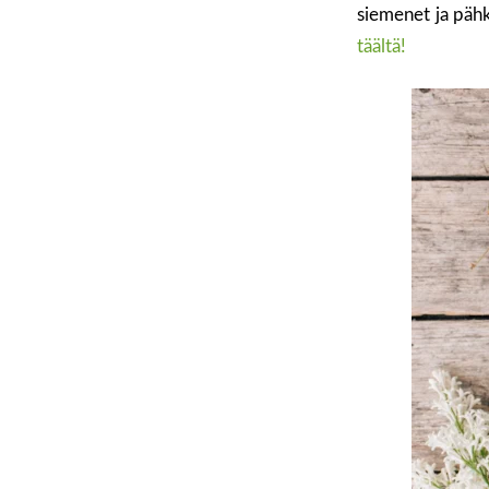
siemenet ja pähk
täältä!