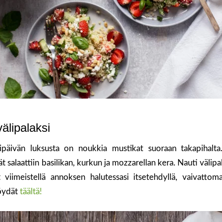
älipalaksi
ipäivän luksusta on noukkia mustikat suoraan takapihalta
 salaattiin basilikan, kurkun ja mozzarellan kera. Nauti välip
 viimeistellä annoksen halutessasi itsetehdyllä, vaivattomal
löydät
täältä!