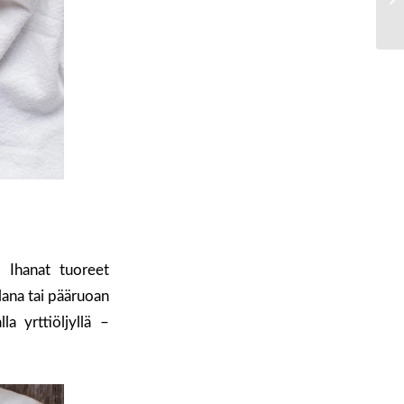
. Ihanat tuoreet
alana tai pääruoan
la yrttiöljyllä –