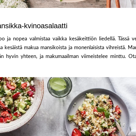
sikka-kvinoasalaatti
o ja nopea valmistaa vaikka kesäkeittiön liedellä. Tässä ve
a kesäistä makua mansikoista ja monenlaisista vihreistä. Man
vän hyvin yhteen, ja makumaailman viimeistelee minttu. Ota