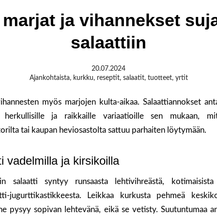
marjat ja vihannekset suj
salaattiin
20.07.2024
Ajankohtaista
,
kurkku
,
reseptit
,
salaatit
,
tuotteet
,
yrtit
vihannesten myös marjojen kulta-aikaa. Salaattiannokset an
 herkullisille ja raikkaille variaatioille sen mukaan, 
torilta tai kaupan heviosastolta sattuu parhaiten löytymään.
 vadelmilla ja kirsikoilla
n salaatti syntyy runsaasta lehtivihreästä, kotimaisista
rtti-jugurttikastikkeesta. Leikkaa kurkusta pehmeä keskik
e pysyy sopivan lehtevänä, eikä se vetisty. Suutuntumaa a