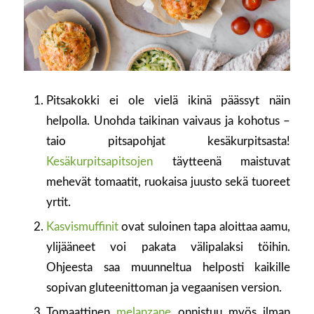
Pitsakokki ei ole vielä ikinä päässyt näin
helpolla. Unohda taikinan vaivaus ja kohotus –
taio pitsapohjat kesäkurpitsasta!
Kesäkurpitsapitsojen
täytteenä maistuvat
mehevät tomaatit, ruokaisa juusto sekä tuoreet
yrtit.
Kasvismuffinit
ovat suloinen tapa aloittaa aamu,
ylijääneet voi pakata välipalaksi töihin.
Ohjeesta saa muunneltua helposti kaikille
sopivan gluteenittoman ja vegaanisen version.
Tomaattinen
melanzane
onnistuu myös ilman