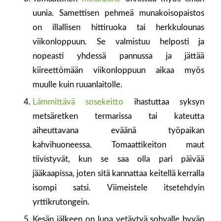
uunia. Samettisen pehmeä munakoisopaistos
on illallisen hittiruoka tai herkkulounas
viikonloppuun. Se valmistuu helposti ja
nopeasti yhdessä pannussa ja jättää
kiireettömään viikonloppuun aikaa myös
muulle kuin ruuanlaitolle.
Lämmittävä sosekeitto
ihastuttaa syksyn
metsäretken termarissa tai kateutta
aiheuttavana eväänä työpaikan
kahvihuoneessa. Tomaattikeiton maut
tiivistyvät, kun se saa olla pari päivää
jääkaapissa, joten sitä kannattaa keitellä kerralla
isompi satsi. Viimeistele itsetehdyin
yrttikrutongein.
Kesän jälkeen on lupa vetäytyä sohvalle hyvän