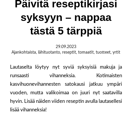
Päivitä reseptikirjasi
syksyyn – nappaa
tästä 5 tärppiä
29.09.2023
Ajankohtaista
,
lähituotanto
,
reseptit
,
tomaatit
,
tuotteet
,
yrtit
Lautaselta löytyy nyt syviä syksyisiä makuja ja
runsaasti vihanneksia. Kotimaisten
kasvihuonevihannesten satokausi jatkuu ympäri
vuoden, mutta valikoimaa on juuri nyt saatavilla
hyvin. Lisää näiden viiden reseptin avulla lautasellesi
lisää vihanneksia!