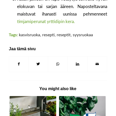
elokuvan tai sarjan ääreen. Naposteltavana
maistuvat ihanasti uunissa pehmenneet
timjamiperunat yrttidipin kera.
Tags:
kasvisruoka
,
resepti
,
reseptit
,
syysruokaa
Jaa tämä sivu
You might also like