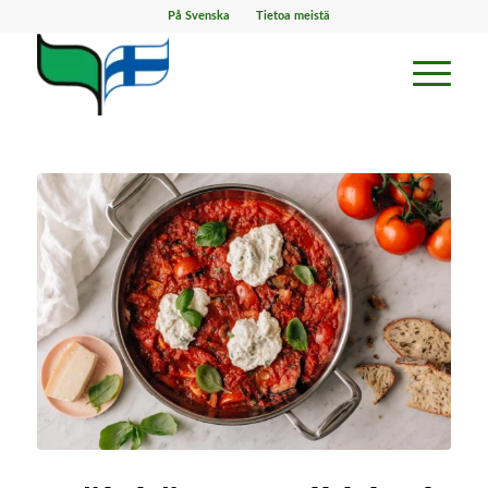
På Svenska
Tietoa meistä