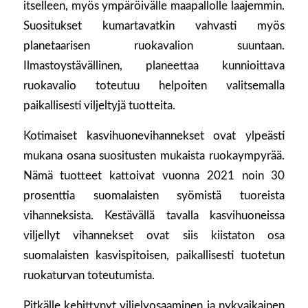
itselleen, myös ympäröivälle maapallolle laajemmin.
Suositukset kumartavatkin vahvasti myös
planetaarisen ruokavalion suuntaan.
Ilmastoystävällinen, planeettaa kunnioittava
ruokavalio toteutuu helpoiten valitsemalla
paikallisesti viljeltyjä tuotteita.
Kotimaiset kasvihuonevihannekset ovat ylpeästi
mukana osana suositusten mukaista ruokaympyrää.
Nämä tuotteet kattoivat vuonna 2021 noin 30
prosenttia suomalaisten syömistä tuoreista
vihanneksista. Kestävällä tavalla kasvihuoneissa
viljellyt vihannekset ovat siis kiistaton osa
suomalaisten kasvispitoisen, paikallisesti tuotetun
ruokaturvan toteutumista.
Pitkälle kehittynyt viljelyosaaminen ja nykyaikainen