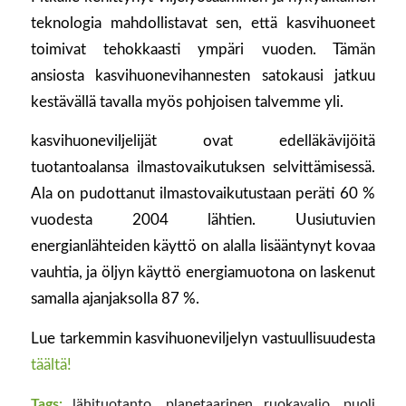
teknologia mahdollistavat sen, että kasvihuoneet
toimivat tehokkaasti ympäri vuoden. Tämän
ansiosta kasvihuonevihannesten satokausi jatkuu
kestävällä tavalla myös pohjoisen talvemme yli.
kasvihuoneviljelijät ovat edelläkävijöitä
tuotantoalansa ilmastovaikutuksen selvittämisessä.
Ala on pudottanut ilmastovaikutustaan peräti 60 %
vuodesta 2004 lähtien. Uusiutuvien
energianlähteiden käyttö on alalla lisääntynyt kovaa
vauhtia, ja öljyn käyttö energiamuotona on laskenut
samalla ajanjaksolla 87 %.
Lue tarkemmin kasvihuoneviljelyn vastuullisuudesta
täältä!
Tags:
lähituotanto
,
planetaarinen ruokavalio
,
puoli