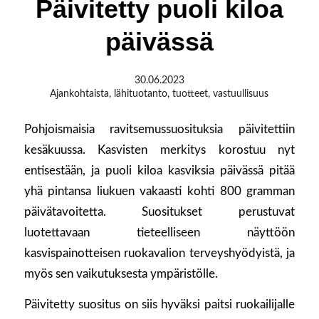
Päivitetty puoli kiloa
päivässä
30.06.2023
Ajankohtaista
,
lähituotanto
,
tuotteet
,
vastuullisuus
Pohjoismaisia ravitsemussuosituksia päivitettiin
kesäkuussa. Kasvisten merkitys korostuu nyt
entisestään, ja puoli kiloa kasviksia päivässä pitää
yhä pintansa liukuen vakaasti kohti 800 gramman
päivätavoitetta. Suositukset perustuvat
luotettavaan tieteelliseen näyttöön
kasvispainotteisen ruokavalion terveyshyödyistä, ja
myös sen vaikutuksesta ympäristölle.
Päivitetty suositus on siis hyväksi paitsi ruokailijalle