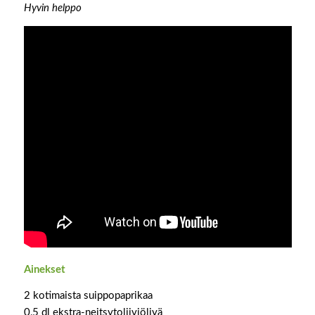
Hyvin helppo
Ainekset
2 kotimaista suippopaprikaa
0,5 dl ekstra-neitsytoliiviöljyä