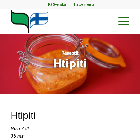
På Svenska
Tietoa meistä
Reseptit
Htipiti
Htipiti
Noin 2 dl
35 min