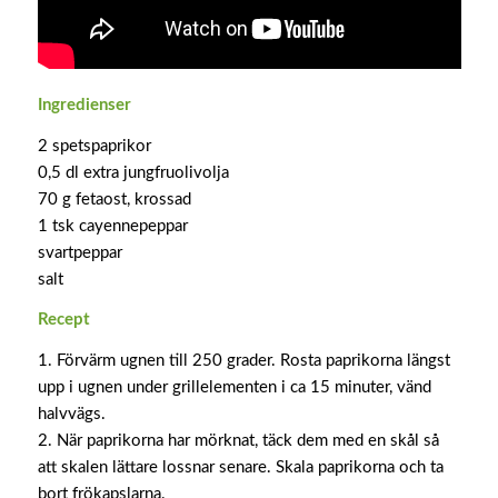
Ingredienser
2 spetspaprikor
0,5 dl extra jungfruolivolja
70 g fetaost, krossad
1 tsk cayennepeppar
svartpeppar
salt
Recept
1. Förvärm ugnen till 250 grader. Rosta paprikorna längst
upp i ugnen under grillelementen i ca 15 minuter, vänd
halvvägs.
2. När paprikorna har mörknat, täck dem med en skål så
att skalen lättare lossnar senare. Skala paprikorna och ta
bort frökapslarna.