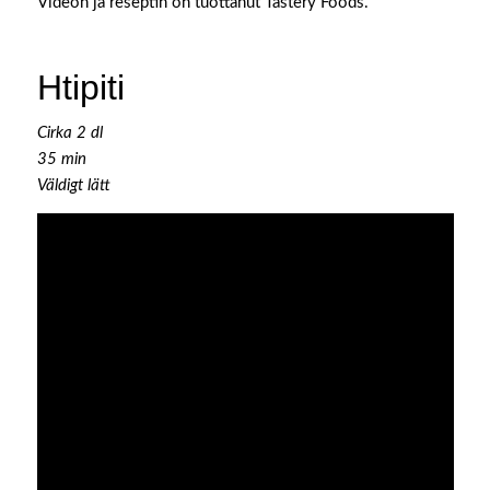
Videon ja reseptin on tuottanut Tastery Foods.
Htipiti
Cirka 2 dl
35 min
Väldigt lätt