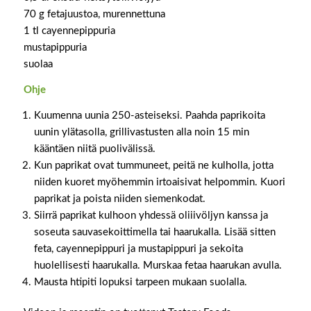
70 g fetajuustoa, murennettuna
1 tl cayennepippuria
mustapippuria
suolaa
Ohje
Kuumenna uunia 250-asteiseksi. Paahda paprikoita
uunin ylätasolla, grillivastusten alla noin 15 min
kääntäen niitä puolivälissä.
Kun paprikat ovat tummuneet, peitä ne kulholla, jotta
niiden kuoret myöhemmin irtoaisivat helpommin. Kuori
paprikat ja poista niiden siemenkodat.
Siirrä paprikat kulhoon yhdessä oliiivöljyn kanssa ja
soseuta sauvasekoittimella tai haarukalla. Lisää sitten
feta, cayennepippuri ja mustapippuri ja sekoita
huolellisesti haarukalla. Murskaa fetaa haarukan avulla.
Mausta htipiti lopuksi tarpeen mukaan suolalla.