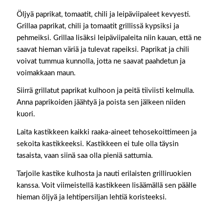
Öljyä paprikat, tomaatit, chili ja leipäviipaleet kevyesti.
Grillaa paprikat, chili ja tomaatit grillissä kypsiksi ja
pehmeiksi. Grillaa lisäksi leipäviipaleita niin kauan, että ne
saavat hieman väriä ja tulevat rapeiksi. Paprikat ja chili
voivat tummua kunnolla, jotta ne saavat paahdetun ja
voimakkaan maun.
Siirrä grillatut paprikat kulhoon ja peitä tiiviisti kelmulla.
Anna paprikoiden jäähtyä ja poista sen jälkeen niiden
kuori.
Laita kastikkeen kaikki raaka-aineet tehosekoittimeen ja
sekoita kastikkeeksi. Kastikkeen ei tule olla täysin
tasaista, vaan siinä saa olla pieniä sattumia.
Tarjoile kastike kulhosta ja nauti erilaisten grilliruokien
kanssa. Voit viimeistellä kastikkeen lisäämällä sen päälle
hieman öljyä ja lehtipersiljan lehtiä koristeeksi.