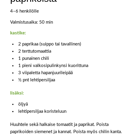
4–6 henkilölle
Valmistusaika: 50 min
kastike:
2 paprikaa (suippo tai tavallinen)
2 terttutomaattia
1 punainen chili
1 pieni valkosipulinkynsi kuorittuna
3 viipaletta hapanjuurileipää
½ pnt lehtipersiljaa
lisäksi:
öljyä
lehtipersiljaa koristeluun
Huuhtele sekä halkaise tomaatit ja paprikat. Poista
paprikoiden siemenet ja kannat. Poista myös chilin kanta.