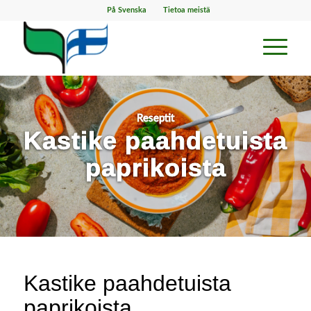
På Svenska
Tietoa meistä
Reseptit
Kastike paahdetuista
paprikoista
Kastike paahdetuista
paprikoista