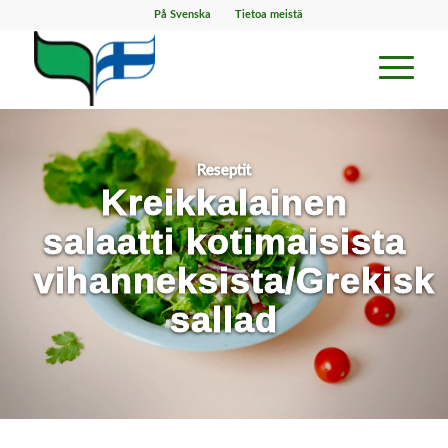
På Svenska
Tietoa meistä
Reseptit
Kreikkalainen
salaatti kotimaisista
vihanneksista/Grekisk
sallad