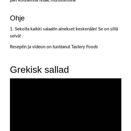
pari kourallista fetaa, murusteltuna
Ohje
1. Sekoita kaikki salaatin ainekset keskenään! Se on sillä
selvä!
Reseptin ja videon on tuottanut Tastery Foods
Grekisk sallad