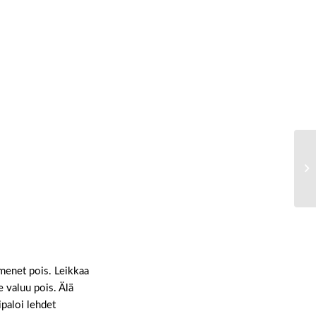
emenet pois. Leikkaa
e valuu pois. Älä
ipaloi lehdet