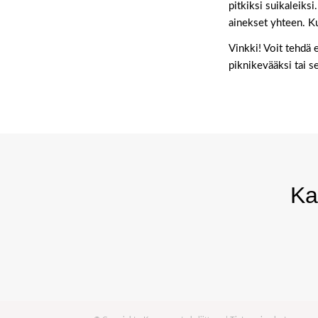
pitkiksi suikaleiksi
ainekset yhteen. Ku
Vinkki! Voit tehdä e
piknikevääksi tai s
Ka