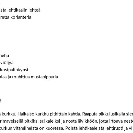
a
sta lehtikaalin lehteä
retta korianteria
 mehu
iviöljyä
lkosipulinkynsi
laa ja rouhittua mustapippuria
ä
a kurkku. Halkaise kurkku pitkittäin kahtia. Raaputa pikkulusikalla si
maveisellä pitkiksi suikaleiksi ja nosta lävikköön, jotta irtoava nest
urkun vitamiineista on kuoressa. Poista lehtikaaleista lehtiruoti ja vi