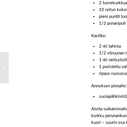
2 tuorekurkku
10 reilun kokoi
pieni puntti tuo
1/2 punasipuli
Kastike:
2 rkl tahinia
1/2 sitruunan
1 rkl neitsytoli
Suolaiset
1 puristettu va
kasvismuffinssit
ripaus ruususuo
Annoksen pinnalle:
suolapähkinöit
Aloita suikaloimall
kurkku perunankuori
kuori – suurin osa k