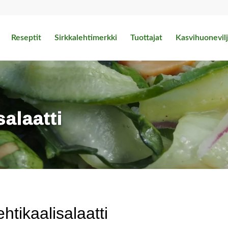
Reseptit
Sirkkalehtimerkki
Tuottajat
Kasvihuonevilj
salaatti
htikaalisalaatti