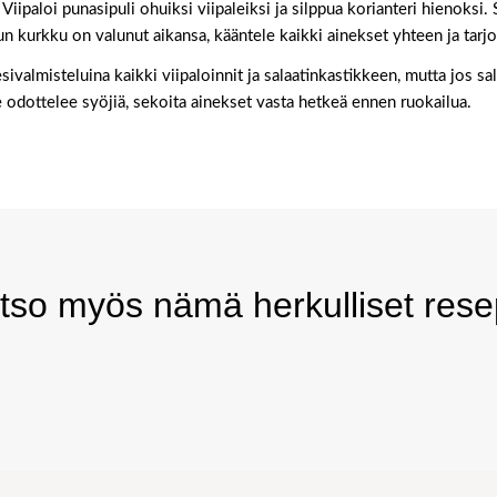
. Viipaloi punasipuli ohuiksi viipaleiksi ja silppua korianteri hienoksi
n kurkku on valunut aikansa, kääntele kaikki ainekset yhteen ja tarjo
sivalmisteluina kaikki viipaloinnit ja salaatinkastikkeen, mutta jos sa
e odottelee syöjiä, sekoita ainekset vasta hetkeä ennen ruokailua.
tso myös nämä herkulliset resep