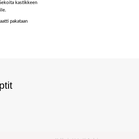
. Sekoita kastikkeen
ile.
laatti pakataan
tit