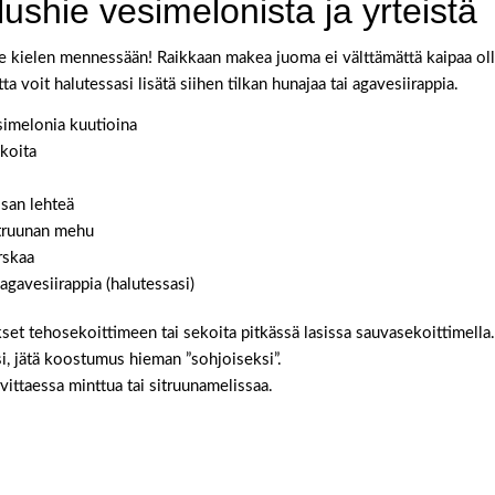
ushie vesimelonista ja yrteistä
 kielen mennessään! Raikkaan makea juoma ei välttämättä kaipaa ol
a voit halutessasi lisätä siihen tilkan hunajaa tai agavesiirappia.
imelonia kuutioina
koita
ssan lehteä
itruunan mehu
rskaa
 agavesiirappia (halutessasi)
kset tehosekoittimeen tai sekoita pitkässä lasissa sauvasekoittimella.
si, jätä koostumus hieman ”sohjoiseksi”.
rvittaessa minttua tai sitruunamelissaa.