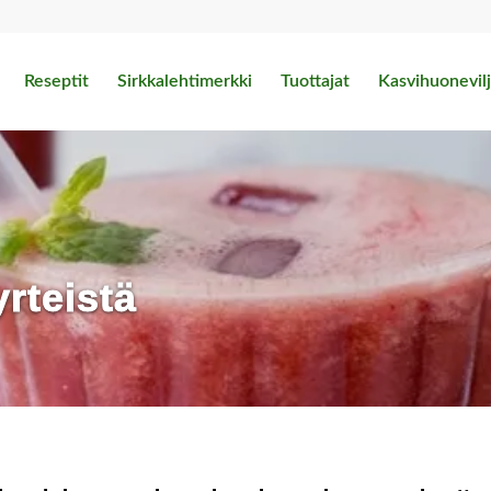
Reseptit
Sirkkalehtimerkki
Tuottajat
Kasvihuonevilj
yrteistä