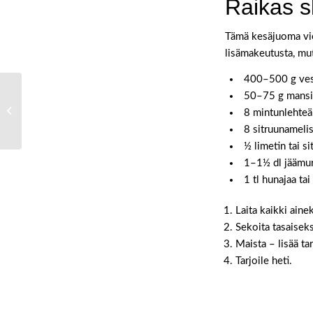
Raikas sl
Tämä kesäjuoma vie
lisämakeutusta, mutt
400–500 g ves
50–75 g mansi
Semikuivatut tomaatit
8 mintunlehteä
8 sitruunameli
½ limetin tai s
1–1½ dl jäämu
1 tl hunajaa tai
Laita kaikki aine
Sekoita tasaisek
Maista – lisää ta
Tarjoile heti.