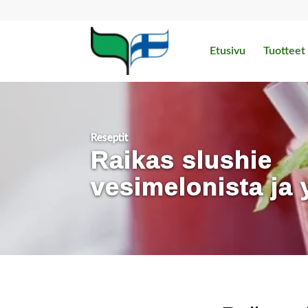
Etusivu
Tuotteet
Reseptit
Raikas slushie
vesimelonista ja 