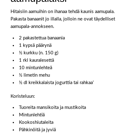
Hitaisiin aamuihin on ihanaa tehdä kaunis aamupala.
Pakasta banaanit jo illalla, jolloin ne ovat täydelliset
aamupala-annokseen.
2 pakastettua banaania
1 kypsä päärynä
½ kurkku (n. 150 g)
1 rkl kauralesettä
10 mintunlehteä
½ limetin mehu
½ dl kreikkalaista jogurttia tai rahkaa’
Koristeluun:
Tuoreita mansikoita ja mustikoita
Mintunlehtiä
Kookoshiutaleita
Pähkinöitä ja jyviä