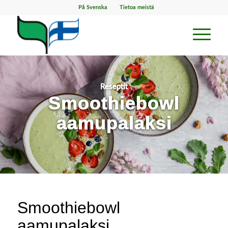
På Svenska
Tietoa meistä
Reseptit
Smoothiebowl
aamupalaksi
Smoothiebowl
aamupalaksi