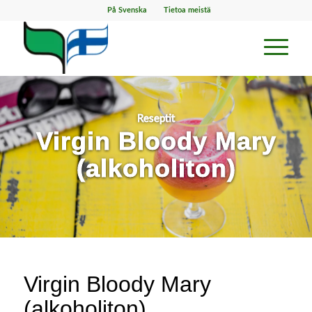
På Svenska
Tietoa meistä
Reseptit
Virgin Bloody Mary
(alkoholiton)
Virgin Bloody Mary
(alkoholiton)