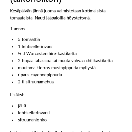
Kesäpäivän jännä juoma valmistetaan kotimaisista
tomaateista. Nauti jääpaloilla höystettynä.
1 annos
5 tomaattia
1 lehtisellerinvarsi
½ tl Worcestershire-kastiketta
2 tippaa tabascoa tai muuta vahvaa chilikastiketta
muutama kierros mustapippuria myllystä
ripaus cayennepippuria
2 tl sitruunamehua
Lisäksi:
jäitä
lehtisellerinvarsi
sitruunanlohko