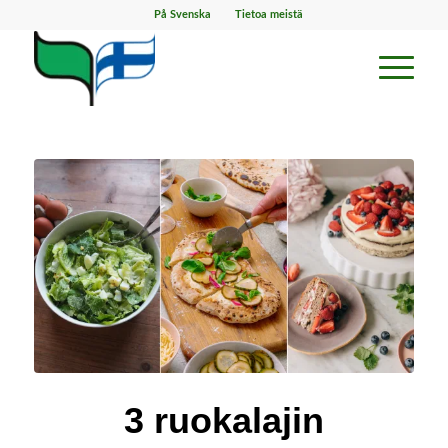
På Svenska
Tietoa meistä
3 ruokalajin