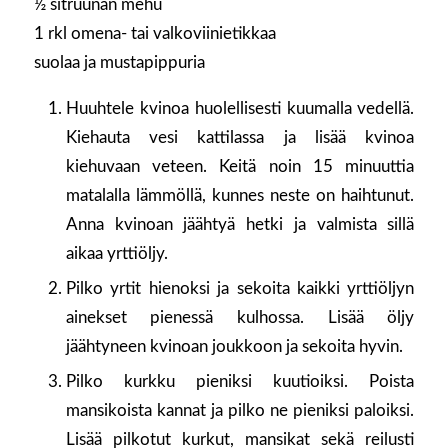
½ sitruunan mehu
1 rkl omena- tai valkoviinietikkaa
suolaa ja mustapippuria
Huuhtele kvinoa huolellisesti kuumalla vedellä.
Kiehauta vesi kattilassa ja lisää kvinoa
kiehuvaan veteen. Keitä noin 15 minuuttia
matalalla lämmöllä, kunnes neste on haihtunut.
Anna kvinoan jäähtyä hetki ja valmista sillä
aikaa yrttiöljy.
Pilko yrtit hienoksi ja sekoita kaikki yrttiöljyn
ainekset pienessä kulhossa. Lisää öljy
jäähtyneen kvinoan joukkoon ja sekoita hyvin.
Pilko kurkku pieniksi kuutioiksi. Poista
mansikoista kannat ja pilko ne pieniksi paloiksi.
Lisää pilkotut kurkut, mansikat sekä reilusti