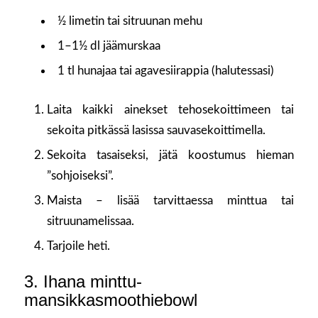
½ limetin tai sitruunan mehu
1–1½ dl jäämurskaa
1 tl hunajaa tai agavesiirappia (halutessasi)
Laita kaikki ainekset tehosekoittimeen tai
sekoita pitkässä lasissa sauvasekoittimella.
Sekoita tasaiseksi, jätä koostumus hieman
”sohjoiseksi”.
Maista – lisää tarvittaessa minttua tai
sitruunamelissaa.
Tarjoile heti.
3. Ihana minttu-
mansikkasmoothiebowl