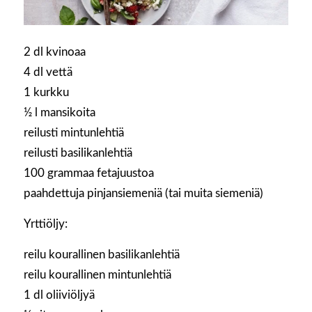
2 dl kvinoaa
4 dl vettä
1 kurkku
½ l mansikoita
reilusti mintunlehtiä
reilusti basilikanlehtiä
100 grammaa fetajuustoa
paahdettuja pinjansiemeniä (tai muita siemeniä)
Yrttiöljy:
reilu kourallinen basilikanlehtiä
reilu kourallinen mintunlehtiä
1 dl oliiviöljyä