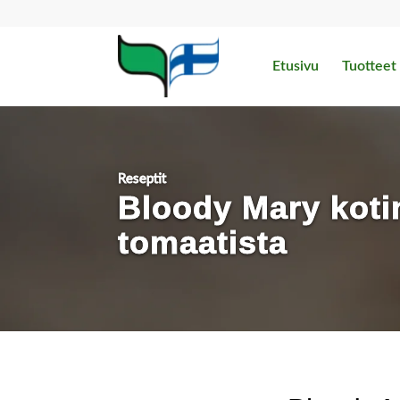
Etusivu
Tuotteet
Reseptit
Bloody Mary koti
tomaatista