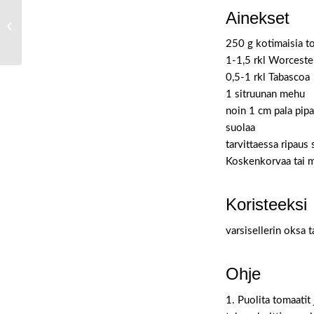
Ainekset
Pehmeät raastesämpylät
250 g kotimaisia t
1-1,5 rkl Worcester
0,5-1 rkl Tabascoa
1 sitruunan mehu
noin 1 cm pala pipa
suolaa
tarvittaessa ripaus 
Koskenkorvaa tai m
Koristeeksi
varsisellerin oksa 
Ohje
1. Puolita tomaatit