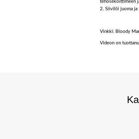
tehosekoittimeen ja
2. Siivilöi juoma ja
Vinkki: Bloody Mary
Videon on tuottanu
Ka