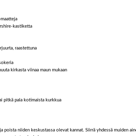
omaatteja
shire-kastiketta
rjuurta, raastettuna
sokeria
uuta kirkasta viinaa maun mukaan
tai pitkä pala kotimaista kurkkua
 ja poista niiden keskustassa olevat kannat. Siirrä yhdessä muiden ai