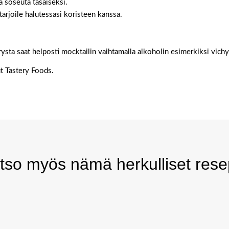
 soseuta tasaiseksi.
 tarjoile halutessasi koristeen kanssa.
sta saat helposti mocktailin vaihtamalla alkoholin esimerkiksi vich
t Tastery Foods.
tso myös nämä herkulliset resep