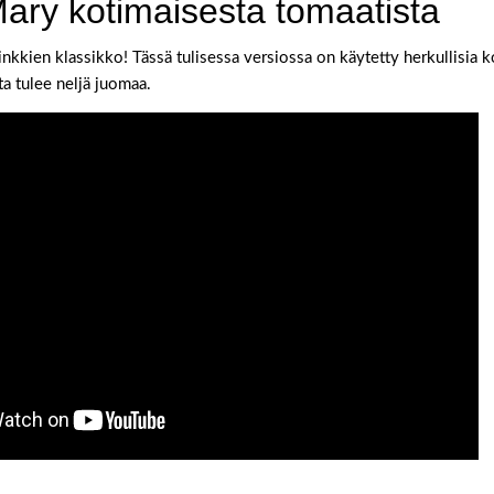
ary kotimaisesta tomaatista
kkien klassikko! Tässä tulisessa versiossa on käytetty herkullisia k
a tulee neljä juomaa.