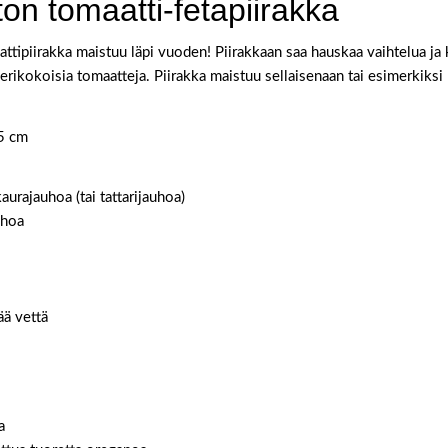
ton tomaatti-fetapiirakka
tipiirakka maistuu läpi vuoden! Piirakkaan saa hauskaa vaihtelua ja
 erikokoisia tomaatteja. Piirakka maistuu sellaisenaan tai esimerkiksi
25 cm
aurajauhoa (tai tattarijauhoa)
uhoa
ää vettä
a