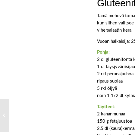
Gluteeni
Tämä mehevä tomaat
kun siihen valitsee
vihersalaatin kera.
Vuoan halkaisija: 
Pohja:
2 dl gluteenitonta k
1 dl täysjyväriisija
2 rkl perunajauhoa
ripaus suolaa
5 rkl öljyä
noin 1 1/2 dl kylm
Täytteet:
Rapeat perunat ja salsa
2 kananmunaa
verde
150 g fetajuustoa
2,5 dl (kaura)kerma