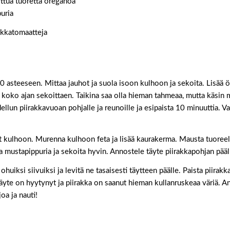
ottua tuoretta oreganoa
uria
sikkatomaatteja
 asteeseen. Mittaa jauhot ja suola isoon kulhoon ja sekoita. Lisää öl
koko ajan sekoittaen. Taikina saa olla hieman tahmeaa, mutta käsin 
ellun piirakkavuoan pohjalle ja reunoille ja esipaista 10 minuuttia. Va
 kulhoon. Murenna kulhoon feta ja lisää kaurakerma. Mausta tuoreel
ja mustapippuria ja sekoita hyvin. Annostele täyte piirakkapohjan pääl
ohuiksi siivuiksi ja levitä ne tasaisesti täytteen päälle. Paista piira
äyte on hyytynyt ja piirakka on saanut hieman kullanruskeaa väriä. A
joa ja nauti!