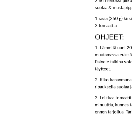
2 rkl hienoksi pilk
suolaa & mustapipp
1 rasia (250 g) kir
2 tomaattia
OHJEET:
1. Lämmitä uuni 200
muutamassa erässä 
Painele taikina void
täytteet.
2. Riko kananmunat
ripauksella suolaa 
3. Leikkaa tomaatit 
minuuttia, kunnes t
ennen tarjoilua. Tar