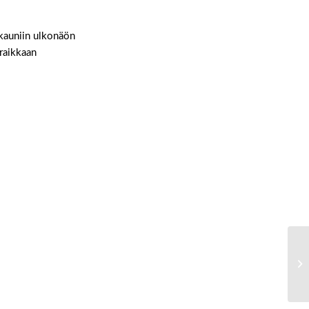
 kauniin ulkonäön
 raikkaan