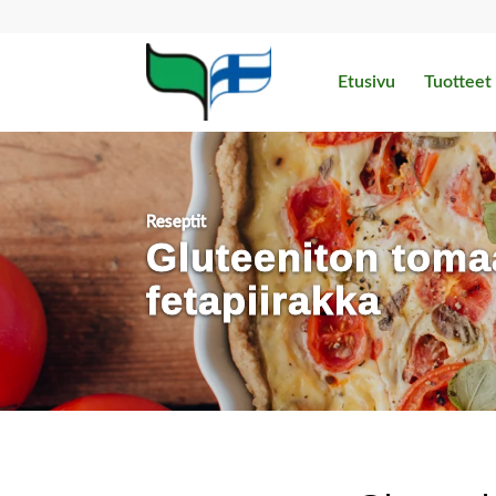
Etusivu
Tuotteet
Reseptit
Gluteeniton tomaa
fetapiirakka