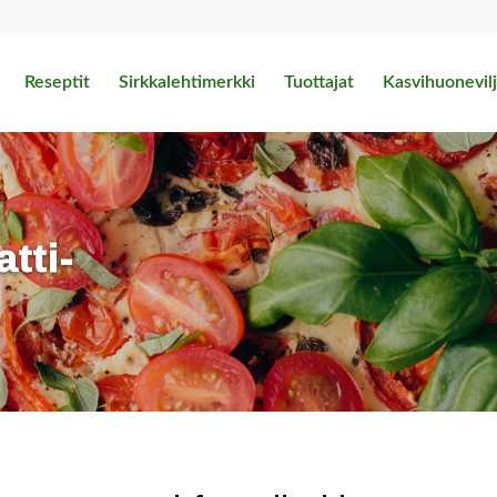
Reseptit
Sirkkalehtimerkki
Tuottajat
Kasvihuonevilj
tti-