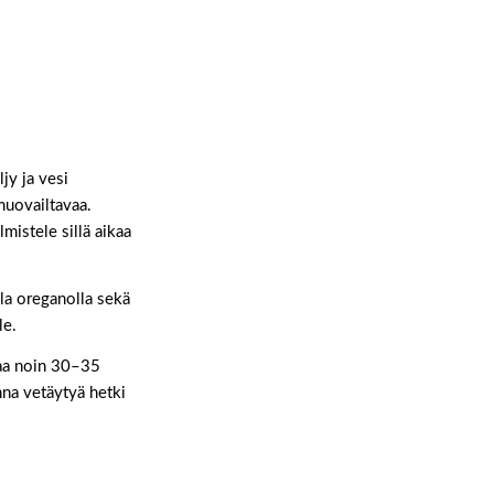
jy ja vesi
muovailtavaa.
lmistele sillä aikaa
la oreganolla sekä
le.
kkaa noin 30–35
nna vetäytyä hetki