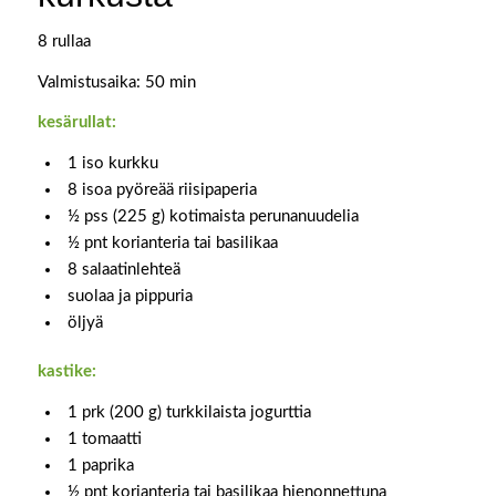
8 rullaa
Valmistusaika: 50 min
kesärullat:
1 iso kurkku
8 isoa pyöreää riisipaperia
½ pss (225 g) kotimaista perunanuudelia
½ pnt korianteria tai basilikaa
8 salaatinlehteä
suolaa ja pippuria
öljyä
kastike:
1 prk (200 g) turkkilaista jogurttia
1 tomaatti
1 paprika
½ pnt korianteria tai basilikaa hienonnettuna