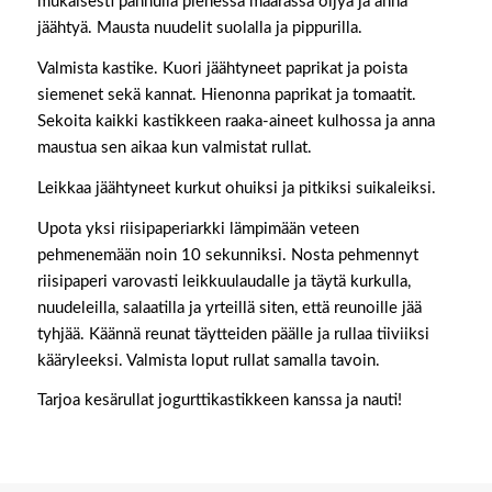
mukaisesti pannulla pienessä määrässä öljyä ja anna
jäähtyä. Mausta nuudelit suolalla ja pippurilla.
Valmista kastike. Kuori jäähtyneet paprikat ja poista
siemenet sekä kannat. Hienonna paprikat ja tomaatit.
Sekoita kaikki kastikkeen raaka-aineet kulhossa ja anna
maustua sen aikaa kun valmistat rullat.
Leikkaa jäähtyneet kurkut ohuiksi ja pitkiksi suikaleiksi.
Upota yksi riisipaperiarkki lämpimään veteen
pehmenemään noin 10 sekunniksi. Nosta pehmennyt
riisipaperi varovasti leikkuulaudalle ja täytä kurkulla,
nuudeleilla, salaatilla ja yrteillä siten, että reunoille jää
tyhjää. Käännä reunat täytteiden päälle ja rullaa tiiviiksi
kääryleeksi. Valmista loput rullat samalla tavoin.
Tarjoa kesärullat jogurttikastikkeen kanssa ja nauti!