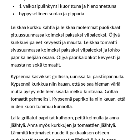
1 valkosipulinkynsi kuorittuna ja hienonnettuna
hyppysellinen suolaa ja pippuria
Leikkaa kurkku kahtia ja leikkaa molemmat puolikkaat
pituussuunnassa kolmeksi paksuksi viipaleeksi. Öljyä
kurkkuviipaleet kevyesti ja mausta. Leikkaa tomaatti
sivusuunnassa kolmeksi paksuksi viipaleeksi ja lohko
paprika neljään osaan. Öljyä paprikalohkot kevyesti ja
mausta ne sekä tomaatit.
Kypsennä kasvikset grillissä, uunissa tai paistinpannulla.
Kypsennä kurkkua niin kauan, että se saa hieman väriä
mutta pysyy edelleen sisältä melko kiinteänä. Grillaa
tomaatit pehmeiksi. Kypsennä paprikoita niin kauan, että
niiden kuori tummuu kunnolla.
Laita grillatut paprikat kulhoon, peitä kelmulla ja anna
jäähtyä. Anna myös kurkkujen ja tomaattien jäähtyä.
Lämmitä kotimaiset nuudelit pakkauksen ohjeen