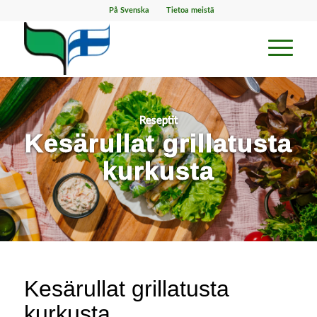
På Svenska
Tietoa meistä
Reseptit
Kesärullat grillatusta
kurkusta
Kesärullat grillatusta
kurkusta