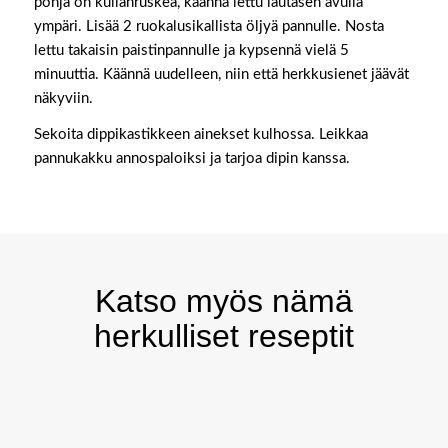
pohja on kullanruskea, käännä lettu lautasen avulla
ympäri. Lisää 2 ruokalusikallista öljyä pannulle. Nosta
lettu takaisin paistinpannulle ja kypsennä vielä 5
minuuttia. Käännä uudelleen, niin että herkkusienet jäävät
näkyviin.
Sekoita dippikastikkeen ainekset kulhossa. Leikkaa
pannukakku annospaloiksi ja tarjoa dipin kanssa.
Katso myös nämä
herkulliset reseptit