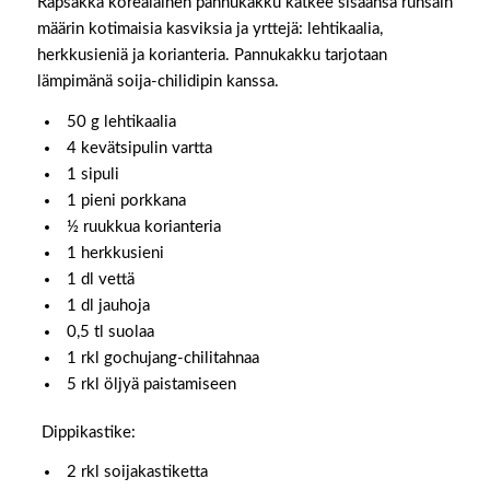
Rapsakka korealainen pannukakku kätkee sisäänsä runsain
määrin kotimaisia kasviksia ja yrttejä: lehtikaalia,
herkkusieniä ja korianteria. Pannukakku tarjotaan
lämpimänä soija-chilidipin kanssa.
50 g lehtikaalia
4 kevätsipulin vartta
1 sipuli
1 pieni porkkana
½ ruukkua korianteria
1 herkkusieni
1 dl vettä
1 dl jauhoja
0,5 tl suolaa
1 rkl gochujang-chilitahnaa
5 rkl öljyä paistamiseen
Dippikastike:
2 rkl soijakastiketta