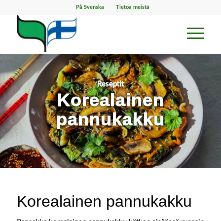
På Svenska
Tietoa meistä
Reseptit
Korealainen
pannukakku
Korealainen pannukakku