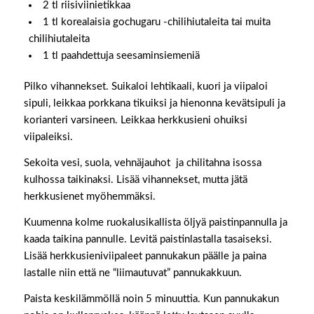
2 tl riisiviinietikkaa
1 tl korealaisia gochugaru -chilihiutaleita tai muita
chilihiutaleita
1 tl paahdettuja seesaminsiemeniä
Pilko vihannekset. Suikaloi lehtikaali, kuori ja viipaloi
sipuli, leikkaa porkkana tikuiksi ja hienonna kevätsipuli ja
korianteri varsineen. Leikkaa herkkusieni ohuiksi
viipaleiksi.
Sekoita vesi, suola, vehnäjauhot ja chilitahna isossa
kulhossa taikinaksi. Lisää vihannekset, mutta jätä
herkkusienet myöhemmäksi.
Kuumenna kolme ruokalusikallista öljyä paistinpannulla ja
kaada taikina pannulle. Levitä paistinlastalla tasaiseksi.
Lisää herkkusieniviipaleet pannukakun päälle ja paina
lastalle niin että ne “liimautuvat” pannukakkuun.
Paista keskilämmöllä noin 5 minuuttia. Kun pannukakun