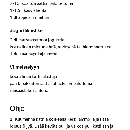
7-10 isoa tomaattia, paloiteltuina
1-1,5 l kasvislientä
1 dl appelsiinimehua
Jogurttikastike
2 dl maustamatonta jogurttia
kourallinen mintunlehtiä, revittyinä tai hienonnettuina
1 rkl savupaprikajauhetta
Viimeistelyyn
kourallinen tortillalastuja
pari kirsikkatomaattia, ohueksi viipaloituina
runsaasti korianteria
Ohje
1. Kuumenna kattila korkealla keskilämmöllä ja lisää
loraus öljyä. Lisää kevätsipuli ja valkosipuli kattilaan ja