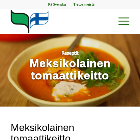
På Svenska
Tietoa meistä
Reseptit
Meksikolainen
tomaattikeitto
Meksikolainen
tomaattikeitto