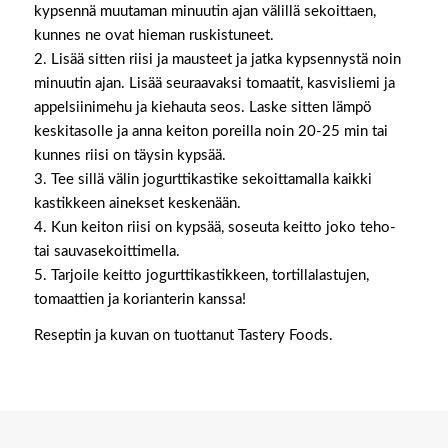
kypsennä muutaman minuutin ajan välillä sekoittaen,
kunnes ne ovat hieman ruskistuneet.
2. Lisää sitten riisi ja mausteet ja jatka kypsennystä noin
minuutin ajan. Lisää seuraavaksi tomaatit, kasvisliemi ja
appelsiinimehu ja kiehauta seos. Laske sitten lämpö
keskitasolle ja anna keiton poreilla noin 20-25 min tai
kunnes riisi on täysin kypsää.
3. Tee sillä välin jogurttikastike sekoittamalla kaikki
kastikkeen ainekset keskenään.
4. Kun keiton riisi on kypsää, soseuta keitto joko teho-
tai sauvasekoittimella.
5. Tarjoile keitto jogurttikastikkeen, tortillalastujen,
tomaattien ja korianterin kanssa!
Reseptin ja kuvan on tuottanut Tastery Foods.