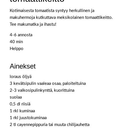
Kotimaisesta tomaatista syntyy herkullinen ja
makuhermoja kutkuttava meksikolainen tomaattikeitto.
Tee makumatka ja ihastu!
4-6 annosta
40 min
Helppo
Ainekset
loraus öljyä
3 kevätsipulin vaaleaa osaa, paloiteltuina
2-3 valkosipulinkynttä, kuorittuina
suolaa
0,5 dl riisiä
1 rkl kuminaa
1 rkl juustokuminaa
2 tl cayennepippuria tai muuta chilijauhetta