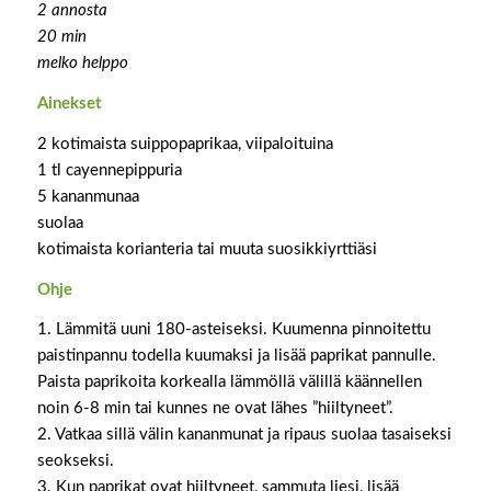
2 annosta
20 min
melko helppo
Ainekset
2 kotimaista suippopaprikaa, viipaloituina
1 tl cayennepippuria
5 kananmunaa
suolaa
kotimaista korianteria tai muuta suosikkiyrttiäsi
Ohje
1. Lämmitä uuni 180-asteiseksi. Kuumenna pinnoitettu
paistinpannu todella kuumaksi ja lisää paprikat pannulle.
Paista paprikoita korkealla lämmöllä välillä käännellen
noin 6-8 min tai kunnes ne ovat lähes ”hiiltyneet”.
2. Vatkaa sillä välin kananmunat ja ripaus suolaa tasaiseksi
seokseksi.
3. Kun paprikat ovat hiiltyneet, sammuta liesi, lisää