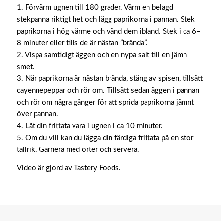
1. Förvärm ugnen till 180 grader. Värm en belagd
stekpanna riktigt het och lägg paprikorna i pannan. Stek
paprikorna i hög värme och vänd dem ibland. Stek i ca 6–
8 minuter eller tills de är nästan ”brända”.
2. Vispa samtidigt äggen och en nypa salt till en jämn
smet.
3. När paprikorna är nästan brända, stäng av spisen, tillsätt
cayennepeppar och rör om. Tillsätt sedan äggen i pannan
och rör om några gånger för att sprida paprikorna jämnt
över pannan.
4. Låt din frittata vara i ugnen i ca 10 minuter.
5. Om du vill kan du lägga din färdiga frittata på en stor
tallrik. Garnera med örter och servera.
Video är gjord av Tastery Foods.