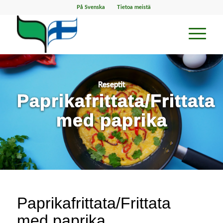
På Svenska
Tietoa meistä
Reseptit
Paprikafrittata/Frittata
med paprika
Paprikafrittata/Frittata
med paprika