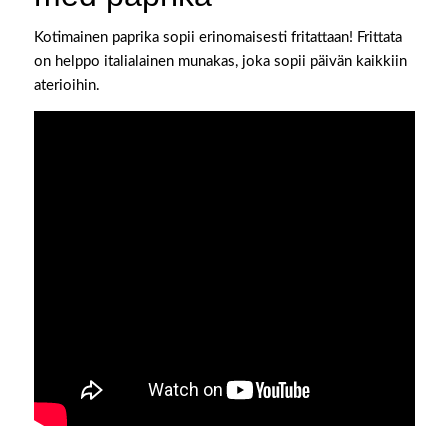
Kotimainen paprika sopii erinomaisesti fritattaan! Frittata
on helppo italialainen munakas, joka sopii päivän kaikkiin
aterioihin.