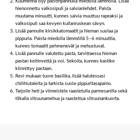
Kuumenna öljy paistinpannulla miedolla lämmöllä. Lisää
hienonnettu valkosipuli ja salvianlehdet. Paista
muutama minuutti, kunnes salvia muuttuu rapeaksi ja
valkosipuli saa kevyen kullanruskean sävyn.
Lisää pannulle kirsikkatomaatit ja hieman suolaa ja
pippuria. Paista miedolla lämmöllä 5–6 minuuttia,
kunnes tomaatit pehmenevät ja mehustuvat.
Lisää pannulle valutettu pasta, tarvittaessa hieman
pastan keitinvettä ja voi. Sekoita, kunnes kastike
kiinnittyy pastaan.
Revi mukaan tuore basilika, lisää halutessasi
chilihiutaleita ja tarkista suola-pippuritasapaino.
Tarjoile heti ja viimeistele raastetulla parmesanilla sekä
tilkalla sitruunamehua ja raastettua sitruunankuorta.