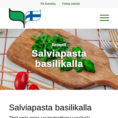
På Svenska
Tietoa meistä
Reseptit
Salviapasta
basilikalla
Salviapasta basilikalla
Tämä pasta-annos saa inspiraationsa suositusta