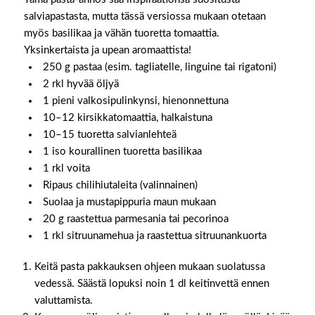
salviapastasta, mutta tässä versiossa mukaan otetaan
myös basilikaa ja vähän tuoretta tomaattia.
Yksinkertaista ja upean aromaattista!
250 g pastaa (esim. tagliatelle, linguine tai rigatoni)
2 rkl hyvää öljyä
1 pieni valkosipulinkynsi, hienonnettuna
10–12 kirsikkatomaattia, halkaistuna
10–15 tuoretta salvianlehteä
1 iso kourallinen tuoretta basilikaa
1 rkl voita
Ripaus chilihiutaleita (valinnainen)
Suolaa ja mustapippuria maun mukaan
20 g raastettua parmesania tai pecorinoa
1 rkl sitruunamehua ja raastettua sitruunankuorta
Keitä pasta pakkauksen ohjeen mukaan suolatussa
vedessä. Säästä lopuksi noin 1 dl keitinvettä ennen
valuttamista.