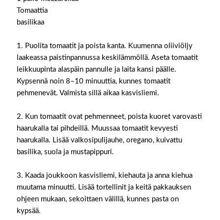
Tomaattia ⁠
basilikaa ⁠
1. Puolita tomaatit ja poista kanta. Kuumenna oliiviöljy
laakeassa paistinpannussa keskilämmöllä. Aseta tomaatit
leikkuupinta alaspäin pannulle ja laita kansi päälle.
Kypsennä noin 8–10 minuuttia, kunnes tomaatit
pehmenevät. Valmista sillä aikaa kasvisliemi. ⁠
2. Kun tomaatit ovat pehmenneet, poista kuoret varovasti
haarukalla tai pihdeillä. Muussaa tomaatit kevyesti
haarukalla. Lisää valkosipulijauhe, oregano, kuivattu
basilika, suola ja mustapippuri. ⁠
3. Kaada joukkoon kasvisliemi, kiehauta ja anna kiehua
muutama minuutti. Lisää tortellinit ja keitä pakkauksen
ohjeen mukaan, sekoittaen välillä, kunnes pasta on
kypsää. ⁠