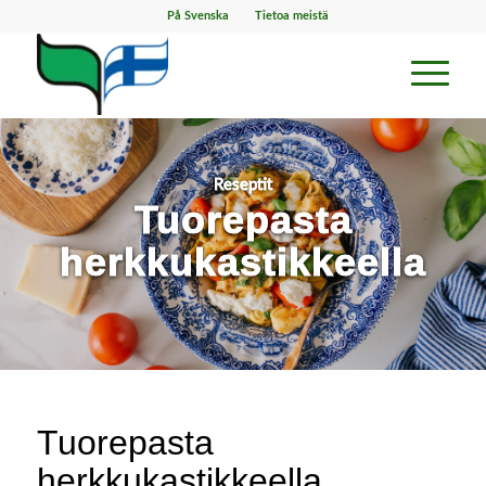
På Svenska
Tietoa meistä
Reseptit
Tuorepasta
herkkukastikkeella
Tuorepasta
herkkukastikkeella