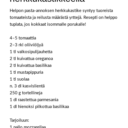
Helpon pasta-annoksen herkkukastike syntyy tuoreista
tomaateista ja reilusta määrästä yrttejä. Resepti on helppo
tuplata, jos kokkaat isommalle porukalle! ⁠
4–5 tomaattia ⁠
2–3 rkl oliiviöljyä ⁠
1 tl valkosipulijauhetta ⁠
2 tl kuivattua oreganoa ⁠
2 tl kuivattua basilikaa ⁠
1 tl mustapippuria ⁠
1 tl suolaa ⁠
n. 3 dl kasvislientä ⁠
250 g tortellineja ⁠
1 dl raastettua parmesania ⁠
1 dl hienoksi pilkottua basilikaa ⁠
Tarjoiluun: ⁠
1 pallo mozzarellaa ⁠