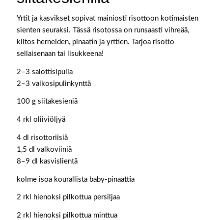
Yrtit ja kasvikset sopivat mainiosti risottoon kotimaisten
sienten seuraksi. Tässä risotossa on runsaasti vihreää,
kiitos herneiden, pinaatin ja yrttien. Tarjoa risotto
sellaisenaan tai lisukkeena!
2–3 salottisipulia
2–3 valkosipulinkynttä
100 g siitakesieniä
4 rkl oliiviöljyä
4 dl risottoriisiä
1,5 dl valkoviiniä
8–9 dl kasvislientä
kolme isoa kourallista baby-pinaattia
2 rkl hienoksi pilkottua persiljaa
2 rkl hienoksi pilkottua minttua