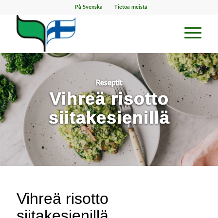
På Svenska
Tietoa meistä
Reseptit
Vihreä risotto
siitakesienillä
Vihreä risotto
siitakesienillä