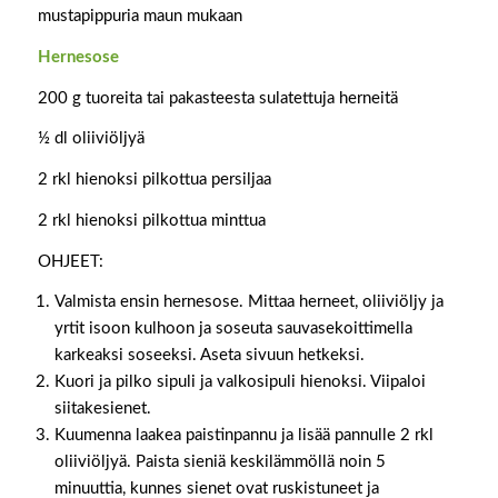
mustapippuria maun mukaan
Hernesose
200 g tuoreita tai pakasteesta sulatettuja herneitä
½ dl oliiviöljyä
2 rkl hienoksi pilkottua persiljaa
2 rkl hienoksi pilkottua minttua
OHJEET:
Valmista ensin hernesose. Mittaa herneet, oliiviöljy ja
yrtit isoon kulhoon ja soseuta sauvasekoittimella
karkeaksi soseeksi. Aseta sivuun hetkeksi.
Kuori ja pilko sipuli ja valkosipuli hienoksi. Viipaloi
siitakesienet.
Kuumenna laakea paistinpannu ja lisää pannulle 2 rkl
oliiviöljyä. Paista sieniä keskilämmöllä noin 5
minuuttia, kunnes sienet ovat ruskistuneet ja