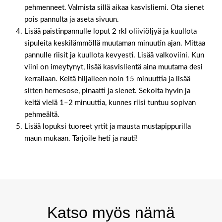
pehmenneet. Valmista sillä aikaa kasvisliemi. Ota sienet
pois pannulta ja aseta sivuun.
Lisää paistinpannulle loput 2 rkl oliiviöljyä ja kuullota
sipuleita keskilämmöllä muutaman minuutin ajan. Mittaa
pannulle riisit ja kuullota kevyesti. Lisää valkoviini. Kun
viini on imeytynyt, lisää kasvislientä aina muutama desi
kerrallaan. Keitä hiljalleen noin 15 minuuttia ja lisää
sitten hernesose, pinaatti ja sienet. Sekoita hyvin ja
keitä vielä 1–2 minuuttia, kunnes riisi tuntuu sopivan
pehmeältä.
Lisää lopuksi tuoreet yrtit ja mausta mustapippurilla
maun mukaan. Tarjoile heti ja nauti!
Katso myös nämä