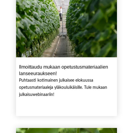
Ilmoittaudu mukaan opetustusmateriaalien
lanseeuraukseen!
Puhtaasti kotimainen julkaisee elokuussa
opetusmateriaaleja yläkouluikäisille. Tule mukaan
julkaisuwebinaariin!