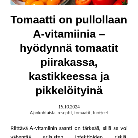
Tomaatti on pullollaan
A-vitamiinia –
hyödynnä tomaatit
piirakassa,
kastikkeessa ja
pikkelöityinä
15.10.2024
Ajankohtaista
,
reseptit
,
tomaatit
,
tuotteet
Riittävä A-vitamiinin saanti on tärkeää, sillä se voi
vähentää erilaisten infektioiden riskiä.