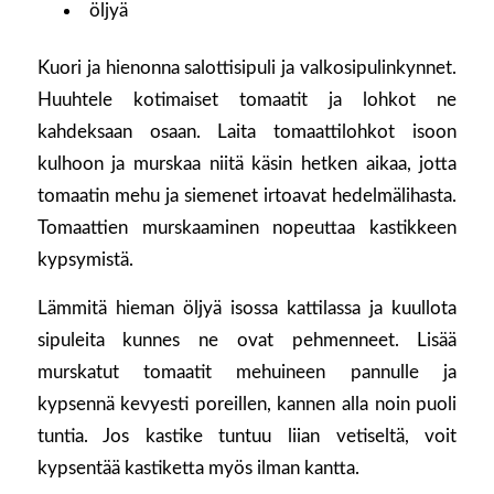
öljyä
Kuori ja hienonna salottisipuli ja valkosipulinkynnet.
Huuhtele kotimaiset tomaatit ja lohkot ne
kahdeksaan osaan. Laita tomaattilohkot isoon
kulhoon ja murskaa niitä käsin hetken aikaa, jotta
tomaatin mehu ja siemenet irtoavat hedelmälihasta.
Tomaattien murskaaminen nopeuttaa kastikkeen
kypsymistä.
Lämmitä hieman öljyä isossa kattilassa ja kuullota
sipuleita kunnes ne ovat pehmenneet. Lisää
murskatut tomaatit mehuineen pannulle ja
kypsennä kevyesti poreillen, kannen alla noin puoli
tuntia. Jos kastike tuntuu liian vetiseltä, voit
kypsentää kastiketta myös ilman kantta.