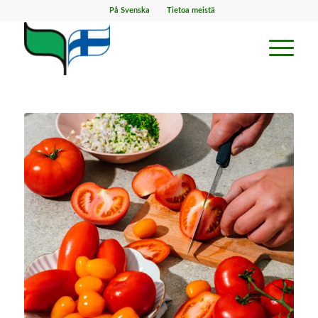
På Svenska
Tietoa meistä