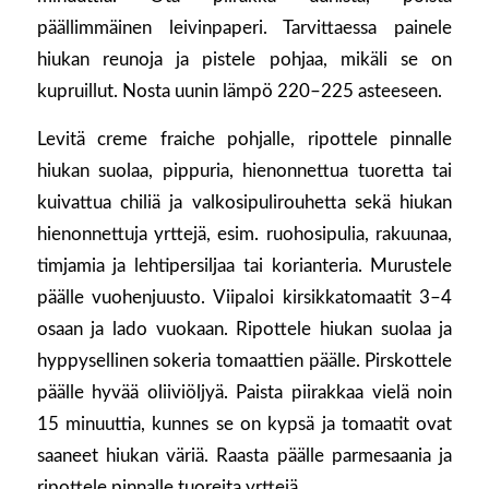
päällimmäinen leivinpaperi. Tarvittaessa painele
hiukan reunoja ja pistele pohjaa, mikäli se on
kupruillut. Nosta uunin lämpö 220–225 asteeseen.
Levitä creme fraiche pohjalle, ripottele pinnalle
hiukan suolaa, pippuria, hienonnettua tuoretta tai
kuivattua chiliä ja valkosipulirouhetta sekä hiukan
hienonnettuja yrttejä, esim. ruohosipulia, rakuunaa,
timjamia ja lehtipersiljaa tai korianteria. Murustele
päälle vuohenjuusto. Viipaloi kirsikkatomaatit 3–4
osaan ja lado vuokaan. Ripottele hiukan suolaa ja
hyppysellinen sokeria tomaattien päälle. Pirskottele
päälle hyvää oliiviöljyä. Paista piirakkaa vielä noin
15 minuuttia, kunnes se on kypsä ja tomaatit ovat
saaneet hiukan väriä. Raasta päälle parmesaania ja
ripottele pinnalle tuoreita yrttejä.