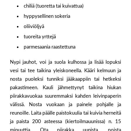
chiliä (tuoretta tai kuivattua)
hyppysellinen sokeria
oliiviöljyä
tuoreita yrttejä
parmesaania raastettuna
Nypi jauhot, voi ja suola kulhossa ja lisää lopuksi
vesi tai tee taikina yleiskoneella. Kääri kelmuun ja
nosta puoleksi tunniksi jääkaappiin tai hetkeksi
pakastimeen. Kauli jähmettynyt taikina hiukan
piirakkavuokaa suuremmaksi kahden leivinpaperin
välissä. Nosta vuokaan ja painele pohjalle ja
reunoille. Laita päälle paistokuulia tai kuivia herneitä
ja paista 200 asteessa (kiertoilmauunissa) n. 15
minuuttia. Ota piirakka uunista, poista