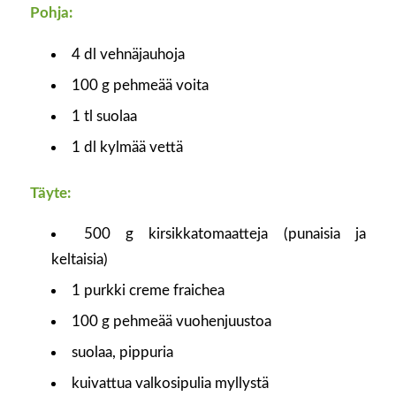
Pohja:
4 dl vehnäjauhoja
100 g pehmeää voita
1 tl suolaa
1 dl kylmää vettä
Täyte:
500 g kirsikkatomaatteja (punaisia ja
keltaisia)
1 purkki creme fraichea
100 g pehmeää vuohenjuustoa
suolaa, pippuria
kuivattua valkosipulia myllystä