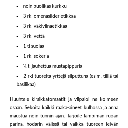
noin puolikas kurkku
3 rkl omenasiiderietikkaa
3 rkl väkiviinaetikkaa
3 rkl vettä
1 tl suolaa
1 rkl sokeria
¼ tl jauhettua mustapippuria
2 rkl tuoreita yrttejä silputtuna (esim. tilliä tai
basilikaa)
Huuhtele kirsikkatomaatit ja viipaloi ne kolmeen
osaan. Sekoita kaikki raaka-aineet kulhossa ja anna
maustua noin tunnin ajan. Tarjoile lämpimän ruoan
parina, hodarin välissä tai vaikka tuoreen leivän