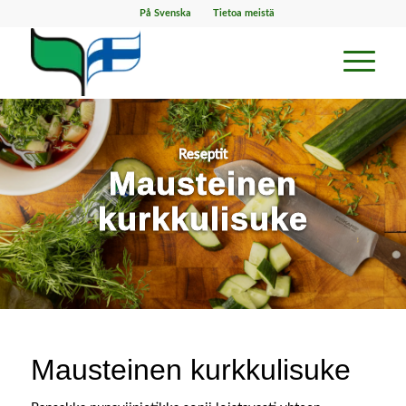
På Svenska
Tietoa meistä
Reseptit
Mausteinen
kurkkulisuke
Mausteinen kurkkulisuke