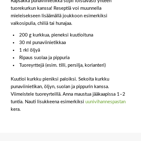
Rapsakka punaviinietikka sopii loistavasti yhteen
tuorekurkun kanssa! Reseptiä voi muunnella
mieleisekseen lisäämällä joukkoon esimerkiksi
valkosipulia, chiliä tai hunajaa.
200 g kurkkua, pieneksi kuutioituna
30 ml punaviinietikkaa
1 rkl öljyä
Ripaus suolaa ja pippuria
Tuoreyrttejä (esim. tilli, persilja, korianteri)
Kuutioi kurkku pieniksi paloiksi. Sekoita kurkku
punaviinietikan, öljyn, suolan ja pippurin kanssa.
Viimeistele tuoreyrteillä. Anna maustua jääkaapissa 1–2
tuntia. Nauti lisukkeena esimerkiksi
uunivihannespastan
kera.