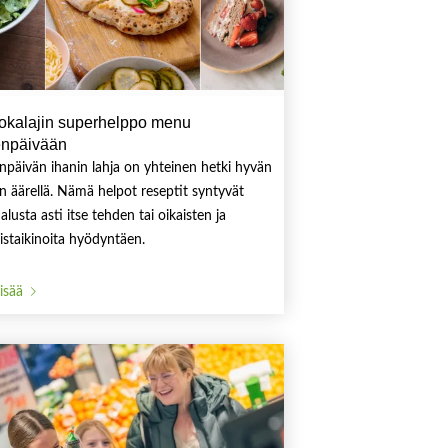
uokalajin superhelppo menu
ienpäivään
enpäivän ihanin lahja on yhteinen hetki hyvän
n äärellä. Nämä helpot reseptit syntyvät
alusta asti itse tehden tai oikaisten ja
istaikinoita hyödyntäen.
lisää