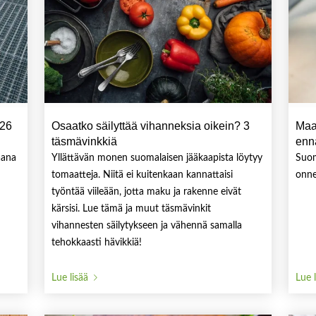
026
Osaatko säilyttää vihanneksia oikein? 3
Maa
täsmävinkkiä
enn
aana
Yllättävän monen suomalaisen jääkaapista löytyy
Suom
tomaatteja. Niitä ei kuitenkaan kannattaisi
onne
työntää viileään, jotta maku ja rakenne eivät
kärsisi. Lue tämä ja muut täsmävinkit
vihannesten säilytykseen ja vähennä samalla
tehokkaasti hävikkiä!
Lue lisää
Lue 