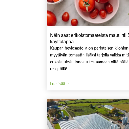
Näin saat erikoistomaateista maut irti! 
käyttötapaa
Kaupan heviosastolla on perinteisen kilohinna
myytävän tomaatin lisäksi tarjolla vaikka mit
erikoisuuksia. Innostu testaamaan niitä näillä
reseptillä!
Lue lisää