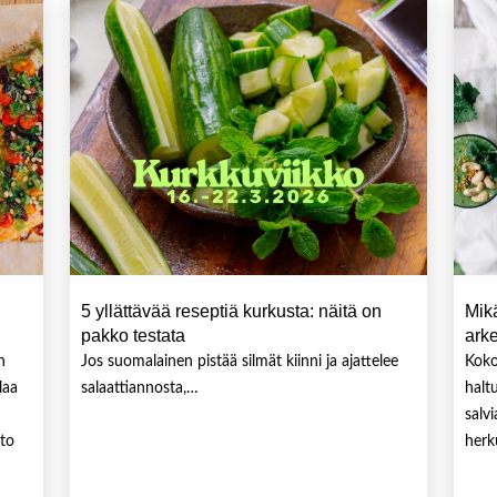
5 yllättävää reseptiä kurkusta: näitä on
Mikä
pakko testata
arke
n
Jos suomalainen pistää silmät kiinni ja ajattelee
Koko
laa
salaattiannosta,…
halt
salv
hto
herk