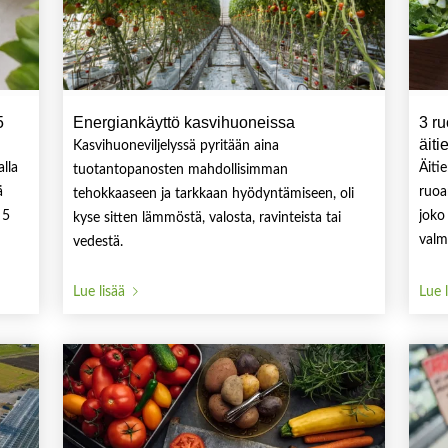
5
Energiankäyttö kasvihuoneissa
3 r
äit
Kasvihuoneviljelyssä pyritään aina
lla
Äiti
tuotantopanosten mahdollisimman
ä
ruoa
tehokkaaseen ja tarkkaan hyödyntämiseen, oli
 5
joko 
kyse sitten lämmöstä, valosta, ravinteista tai
valm
vedestä.
Lue lisää
Lue 