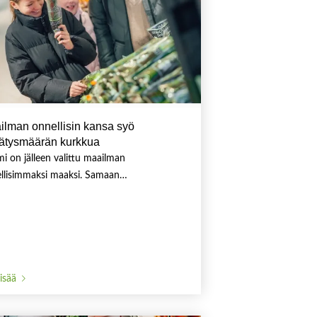
ilman onnellisin kansa syö
ätysmäärän kurkkua
i on jälleen valittu maailman
llisimmaksi maaksi. Samaan…
lisää