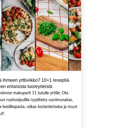
 ihmeen yrttiviikko? 10+1 reseptiä
en erilaisista tuoreyrteistä
simme makuparit 11 tutulle yrtille. Ota
uun ruohosipulilla ryyditetty uunimunakas,
ia-basilikapasta, raikas korianterisalsa ja muut
ut!