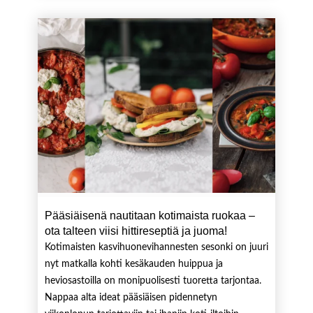
Pääsiäisenä nautitaan kotimaista ruokaa –
ota talteen viisi hittireseptiä ja juoma!
Kotimaisten kasvihuonevihannesten sesonki on juuri
nyt matkalla kohti kesäkauden huippua ja
heviosastoilla on monipuolisesti tuoretta tarjontaa.
Nappaa alta ideat pääsiäisen pidennetyn