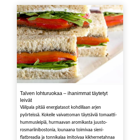
Talven lohturuokaa – ihanimmat täytetyt
leivät
Välipala pitää energiatasot kohdillaan arjen
pyörteissä. Kokeile vaivattoman täyttäviä tomaatti-
hummusleipiä, hurmaavan aromikasta juusto-
rosmariinibostonia, lounaana toimivaa sieni-
flatbreadia ja tonnikalaa imitoivaa kikhernetahnaa