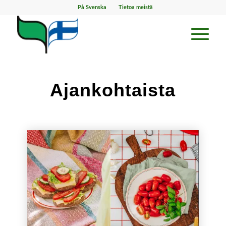
På Svenska
Tietoa meistä
Ajankohtaista