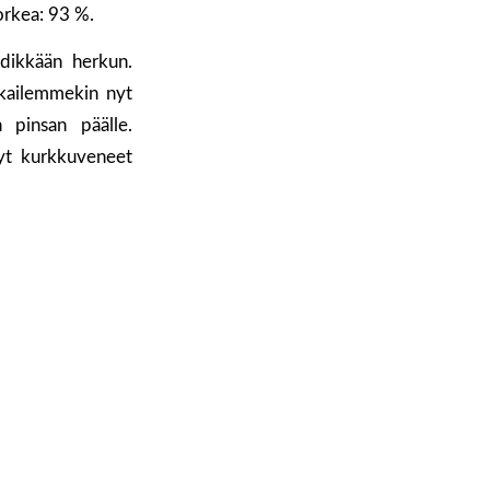
orkea: 93 %.
ndikkään herkun.
kkailemmekin nyt
 pinsan päälle.
tyt kurkkuveneet