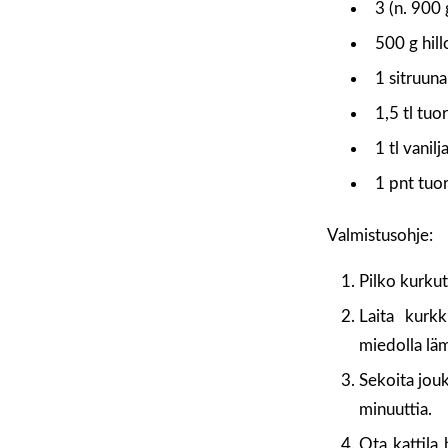
3 (n. 900 
500 g hill
1 sitruuna
1,5 tl tuo
1 tl vanil
1 pnt tuo
Valmistusohje:
Pilko kurkut
Laita kurkk
miedolla lä
Sekoita jouk
minuuttia.
Ota kattila 