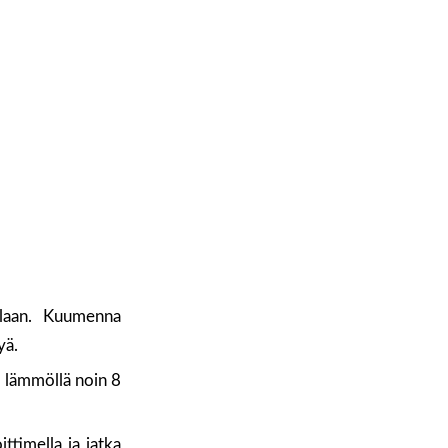
tilaan. Kuumenna
yä.
a lämmöllä noin 8
ttimella ja jatka