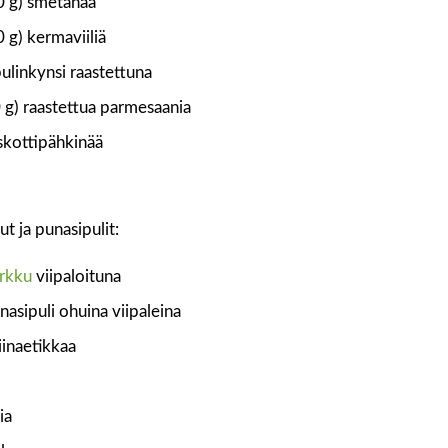
0 g) smetanaa
 g) kermaviiliä
ulinkynsi raastettuna
0 g) raastettua parmesaania
skottipähkinää
t ja punasipulit:
rkku
viipaloituna
nasipuli ohuina viipaleina
iinaetikkaa
ia