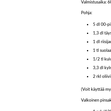
Valmistusaika: 6
Pohja:
5 dl 00-p
1,3 dl tä
1 dl riisij
1 tl suola
1/2 tl kui
3,3 dl ky
2 rkl oliiv
(Voit käyttää my
Valkoinen pinsak