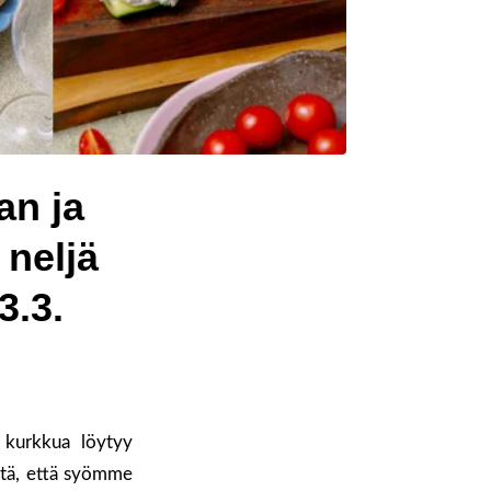
an ja
 neljä
3.3.
 kurkkua löytyy
sitä, että syömme