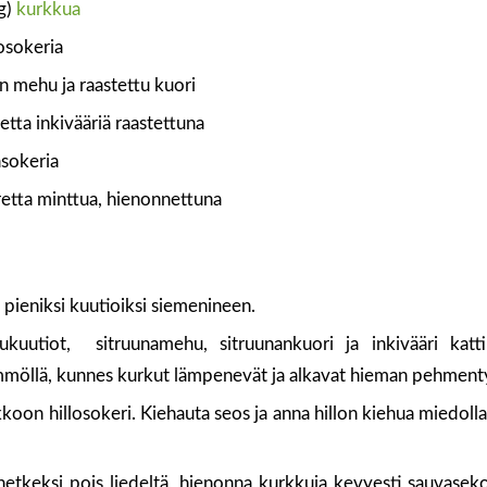
g)
kurkkua
osokeria
n mehu ja raastettu kuori
retta inkivääriä raastettuna
jasokeria
retta minttua, hienonnettuna
 pieniksi kuutioiksi siemenineen.
ukuutiot, sitruunamehu, sitruunankuori ja inkivääri kat
mmöllä, kunnes kurkut lämpenevät ja alkavat hieman pehment
koon hillosokeri. Kiehauta seos ja anna hillon kiehua miedoll
hetkeksi pois liedeltä, hienonna kurkkuja kevyesti sauvasekoi