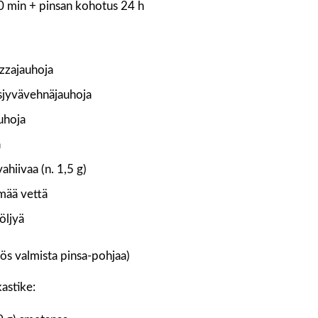
0 min + pinsan kohotus 24 h
izzajauhoja
ysjyvävehnäjauhoja
auhoja
a
vahiivaa (n. 1,5 g)
lmää vettä
iöljyä
ös valmista pinsa-pohjaa)
astike: