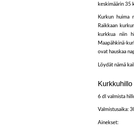
keskimäärin 35 k
Kurkun huima mo
Raikkaan kurkun
kurkkua niin h
Maapähkinä-kurk
ovat hauskaa nap
Löydät nämä kaik
Kurkkuhillo
6 dl valmista hil
Valmistusaika: 3
Ainekset: