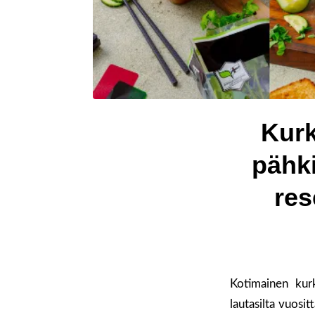
Kurk
pähki
res
Kotimainen kur
lautasilta vuosi