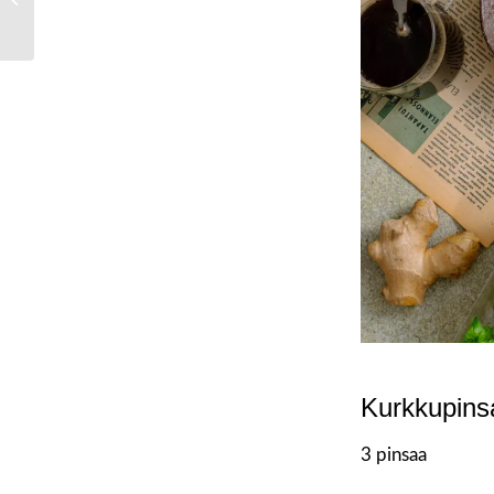
Yrttiviikko 9.-16.3.20...
Kurkkupins
3 pinsaa