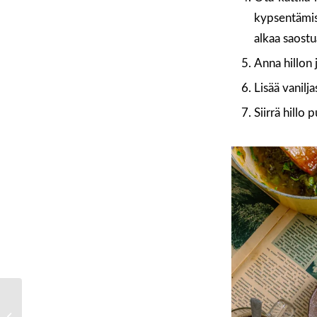
kypsentämis
alkaa saostu
Anna hillon
Lisää vanilj
Siirrä hillo 
Kevättä kohti – poikkea
yrttiosaston kautta!