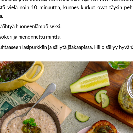
tä vielä noin 10 minuuttia, kunnes kurkut ovat täysin peh
a.
 jäähtyä huoneenlämpöiseksi.
asokeri ja hienonnettu minttu.
puhtaaseen lasipurkkiin ja säilytä jääkaapissa. Hillo säilyy hyvän