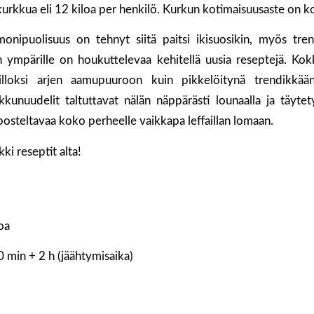
urkkua eli 12 kiloa per henkilö. Kurkun kotimaisuusaste on k
nipuolisuus on tehnyt siitä paitsi ikisuosikin, myös tre
 ympärille on houkuttelevaa kehitellä uusia reseptejä. Ko
illoksi arjen aamupuuroon kuin pikkelöitynä trendikkään
kunuudelit taltuttavat nälän näppärästi lounaalla ja täyte
osteltavaa koko perheelle vaikkapa leffaillan lomaan.
ki reseptit alta!
loa
0 min + 2 h (jäähtymisaika)