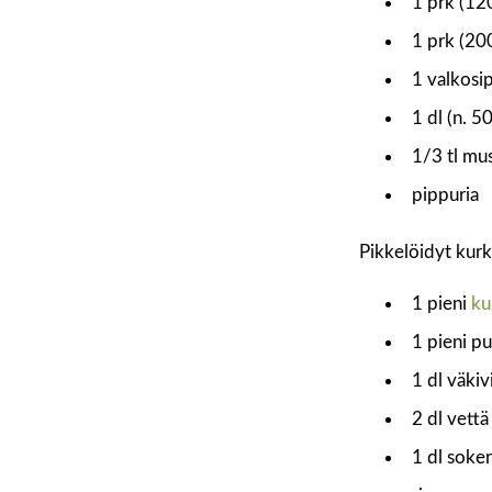
1 prk (12
1 prk (200
1 valkosip
1 dl (n. 5
1/3 tl mu
pippuria
Pikkelöidyt kurku
1 pieni
ku
1 pieni pu
1 dl väkiv
2 dl vettä
1 dl soker