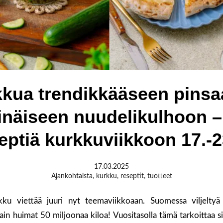
kua trendikkääseen pinsa
näiseen nuudelikulhoon –
eptiä kurkkuviikkoon 17.-2
17.03.2025
Ajankohtaista
,
kurkku
,
reseptit
,
tuotteet
kku viettää juuri nyt teemaviikkoaan. Suomessa viljeltyä
ttain huimat 50 miljoonaa kiloa! Vuositasolla tämä tarkoittaa 