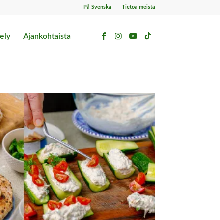
På Svenska
Tietoa meistä
ely
Ajankohtaista