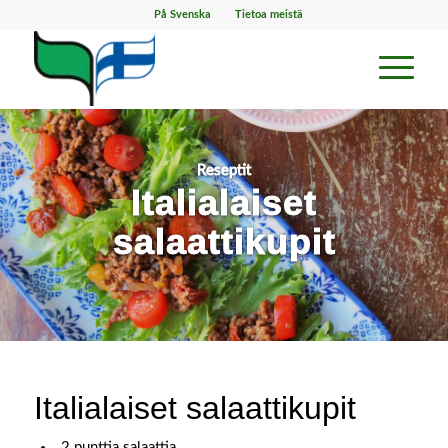
På Svenska
Tietoa meistä
Reseptit
Italialaiset
salaattikupit
Italialaiset salaattikupit
2 punttia salaattia