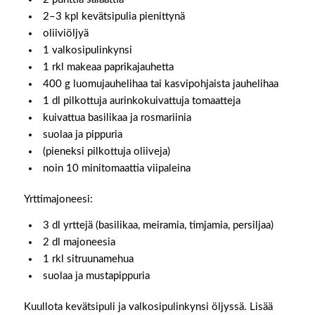
2–3 kpl kevätsipulia pienittynä
oliiviöljyä
1 valkosipulinkynsi
1 rkl makeaa paprikajauhetta
400 g luomujauhelihaa tai kasvipohjaista jauhelihaa
1 dl pilkottuja aurinkokuivattuja tomaatteja
kuivattua basilikaa ja rosmariinia
suolaa ja pippuria
(pieneksi pilkottuja oliiveja)
noin 10 minitomaattia viipaleina
Yrttimajoneesi:
3 dl yrttejä (basilikaa, meiramia, timjamia, persiljaa)
2 dl majoneesia
1 rkl sitruunamehua
suolaa ja mustapippuria
Kuullota kevätsipuli ja valkosipulinkynsi öljyssä. Lisää