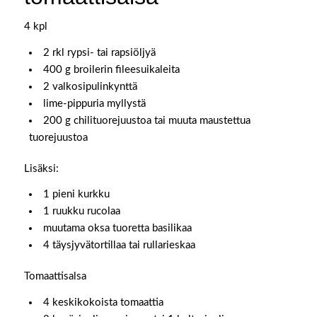
4 kpl
2 rkl rypsi- tai rapsiöljyä
400 g broilerin fileesuikaleita
2 valkosipulinkynttä
lime-pippuria myllystä
200 g chilituorejuustoa tai muuta maustettua
tuorejuustoa
Lisäksi:
1 pieni kurkku
1 ruukku rucolaa
muutama oksa tuoretta basilikaa
4 täysjyvätortillaa tai rullarieskaa
Tomaattisalsa
4 keskikokoista tomaattia