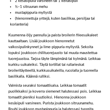
2 kesäsipulia varsineen tai 1 keltasipuli
½–1 sitruunan mehu
mustapippuria myllystä
(hienonnettuja yrttejä, kuten basilikaa, persiljaa tai
korianteria)
Kuumenna öljy pannulla ja paista broilerin fileesuikaleet
kauttaaltaan. Lisää joukkoon hienonnetut
valkosipulinkynnet ja lime-pippuria myllystä. Sekoita
lopuksi joukkoon chilituorejuusto tai muuta maustettua
tuorejuustoa. Tarjoa täyte lämpimänä tai kylmänä. Leikkaa
kurkku suikaleiksi. Täytä tortillat tai rullarieskat
broileritäytteellä, kurkkusuikaleilla, rucolalla ja tuoreella
basilikalla. Käännä rulliksi.
Valmista seuraksi tomaattisalsa. Leikkaa tomaatit
puolikkaiksi ja koverra siemenet halutessasi pois. Leikkaa
tomaatit pieniksi kuutioiksi. Hienonna joukkoon
kesäsipuli varsineen. Purista joukkoon sitruunamehu.
Rouhi joukkoon mustapippuria ja halutessasi tuoreita