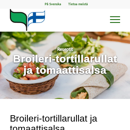
På Svenska
Tietoa meistä
Reseptit
Broileri-tortillarullat
ja tomaattisalsa
Broileri-tortillarullat ja
tomaattisalsa