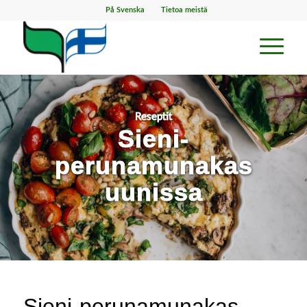
På Svenska
Tietoa meistä
Reseptit
Sieni-
perunamunakas
uunissa
Sieni-perunamunakas