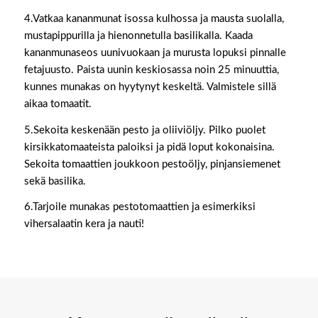
4.Vatkaa kananmunat isossa kulhossa ja mausta suolalla,
mustapippurilla ja hienonnetulla basilikalla. Kaada
kananmunaseos uunivuokaan ja murusta lopuksi pinnalle
fetajuusto. Paista uunin keskiosassa noin 25 minuuttia,
kunnes munakas on hyytynyt keskeltä. Valmistele sillä
aikaa tomaatit.
5.Sekoita keskenään pesto ja oliiviöljy. Pilko puolet
kirsikkatomaateista paloiksi ja pidä loput kokonaisina.
Sekoita tomaattien joukkoon pestoöljy, pinjansiemenet
sekä basilika.
6.Tarjoile munakas pestotomaattien ja esimerkiksi
vihersalaatin kera ja nauti!