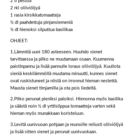
2 tl pestoa
2 rkl oliiviöljyä
1 rasia kirsikkatomaatteja
½ dl paahdettuja pinjansiemeniä
½ dl hienoksi silputtua basilikaa
OHJEET:
1.Lämmitä uuni 180 asteeseen. Huuhdo sienet
tarvittaessa ja pilko ne muutamaan osaan. Kuumenna
paistinpannu ja lisää pannulle loraus oliiviöljyä. Kuullota
sieniä keskilämmöllä muutama minuutti, kunnes sienet
ovat ruskistuneet ja niistä on irronnut hieman nestettä.
Mausta sienet timjamilla ja ota pois liedeltä.
2.Pilko perunat pieniksi paloiksi. Hienonna myös basilika
ja säästä noin ½ dl yrttisilppua tomaatteja varten sekä
hieman myös munakkaan koristeluun.
3.Levitä uunivuoan pohjaan ja reunoille reilusti oliiviöljyä
ja lisää sitten sienet ja perunat uunivuokaan.