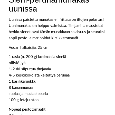
uunissa
Uunissa paistettu munakas eli frittata on iltojen pelastus!
Uunimunakas on helppo valmistaa. Timjamilla maustetut
herkkusienet ovat tämän munakkaan salaisuus ja seuraksi
sopii pestolla marinoidut kirsikkatomaatit.
Vuoan halkaisija: 25 cm
1 rasia (n. 200 g) kotimaisia sieniä
oliiviöljyä
1-2 rkl silputtua timjamia
4-5 keskikokoista keitettyä perunaa
1 basilikaruukku
8 kananmunaa
suolaa ja mustapippuria
100 g fetajuustoa
Nopeat pestotomaatit: