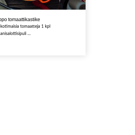
ppo tomaattikastike
 kotimaisia tomaatteja 1 kpl
anisalottisipuli …