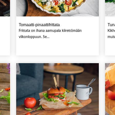
Tomaatti-pinaattifrittata
Tun
u
Frittata on ihana aamupala kiirettömään
Kikh
viikonloppuun. Se…
muis