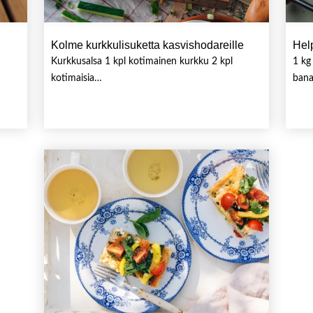
Kolme kurkkulisuketta kasvishodareille
Hel
Kurkkusalsa 1 kpl kotimainen kurkku 2 kpl
1 kg
kotimaisia…
bana