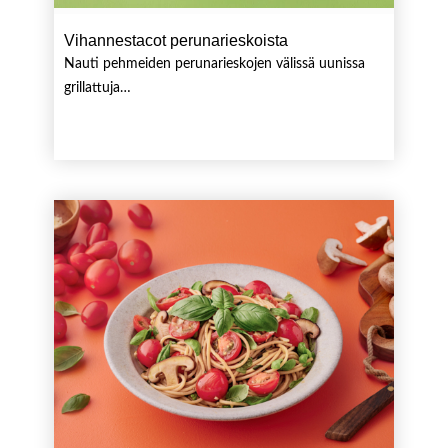
Vihannestacot perunarieskoista
Nauti pehmeiden perunarieskojen välissä uunissa
grillattuja…