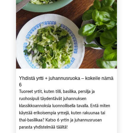
Yhdistä yrtti + juhannusruoka – kokeile nämä
6
Tuoreet yrtit, kuten tilli, basilika, persilja ja
ruohosipuli täydentävät juhannuksen
klassikkoannoksia luonnollisella tavalla. Entä miten
käyttää erikoisempia yrttejä, kuten rakuunaa tai
thai-basilikaa? Katso 6 yrtin ja juhannusruoan
parasta yhdistelmää täältä!