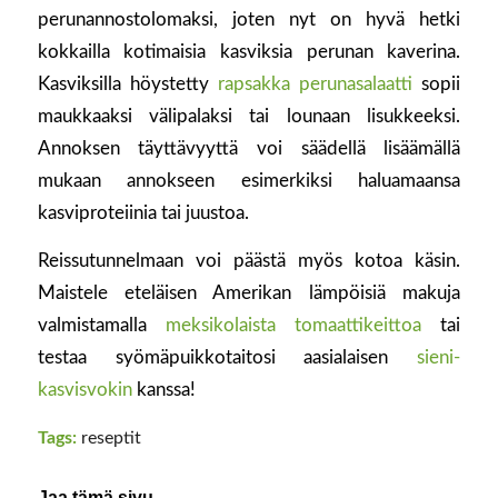
perunannostolomaksi, joten nyt on hyvä hetki
kokkailla kotimaisia kasviksia perunan kaverina.
Kasviksilla höystetty
rapsakka perunasalaatti
sopii
maukkaaksi välipalaksi tai lounaan lisukkeeksi.
Annoksen täyttävyyttä voi säädellä lisäämällä
mukaan annokseen esimerkiksi haluamaansa
kasviproteiinia tai juustoa.
Reissutunnelmaan voi päästä myös kotoa käsin.
Maistele eteläisen Amerikan lämpöisiä makuja
valmistamalla
meksikolaista tomaattikeittoa
tai
testaa syömäpuikkotaitosi aasialaisen
sieni-
kasvisvokin
kanssa!
Tags:
reseptit
Jaa tämä sivu