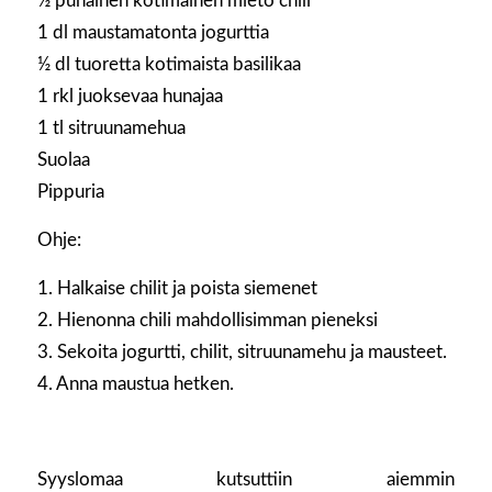
½ punainen kotimainen mieto chili
1 dl maustamatonta jogurttia
½ dl tuoretta kotimaista basilikaa
1 rkl juoksevaa hunajaa
1 tl sitruunamehua
Suolaa
Pippuria
Ohje:
1. Halkaise chilit ja poista siemenet
2. Hienonna chili mahdollisimman pieneksi
3. Sekoita jogurtti, chilit, sitruunamehu ja mausteet.
4. Anna maustua hetken.
Syyslomaa kutsuttiin aiemmin