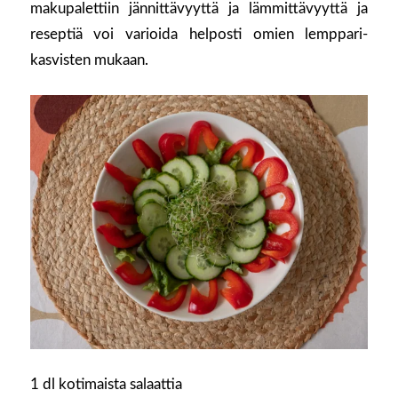
makupalettiin jännittävyyttä ja lämmittävyyttä ja
reseptiä voi varioida helposti omien lemppari-
kasvisten mukaan.
1 dl kotimaista salaattia