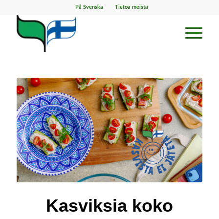
På Svenska
Tietoa meistä
Kasviksia koko