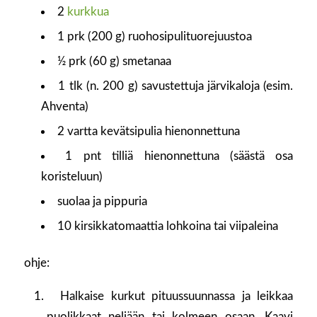
2
kurkkua
1 prk (200 g) ruohosipulituorejuustoa
½ prk (60 g) smetanaa
1 tlk (n. 200 g) savustettuja järvikaloja (esim.
Ahventa)
2 vartta kevätsipulia hienonnettuna
1 pnt tilliä hienonnettuna (säästä osa
koristeluun)
suolaa ja pippuria
10 kirsikkatomaattia lohkoina tai viipaleina
ohje:
Halkaise kurkut pituussuunnassa ja leikkaa
puolikkaat neljään tai kolmeen osaan. Kaavi