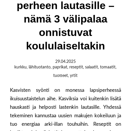
perheen lautasille –
nämä 3 välipalaa
onnistuvat
koululaiseltakin
29.04.2025
kurkku
,
lähituotanto
,
paprikat
,
reseptit
,
salaatit
,
tomaatit
,
tuotteet
,
yrtit
Kasvisten syönti on monessa lapsiperheessä
ikuisuustaistelun aihe. Kasviksia voi kuitenkin lisätä
hauskasti ja helposti lastenkin lautasille. Yhdessä
tekeminen kannustaa uusien makujen kokeiluun ja
tuo energiaa arki-illan touhuihin. Reseptit on