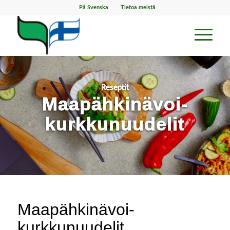
På Svenska
Tietoa meistä
Reseptit
Maapähkinävoi-
kurkkunuudelit
Maapähkinävoi-
kurkkunuudelit