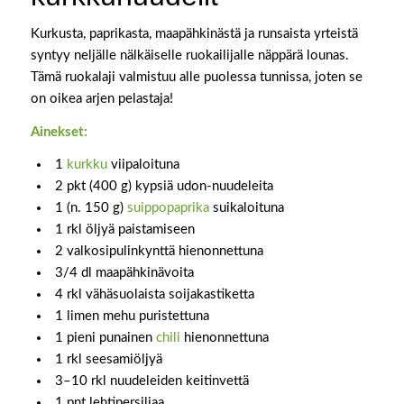
Kurkusta, paprikasta, maapähkinästä ja runsaista yrteistä
syntyy neljälle nälkäiselle ruokailijalle näppärä lounas.
Tämä ruokalaji valmistuu alle puolessa tunnissa, joten se
on oikea arjen pelastaja!
Ainekset:
1
kurkku
viipaloituna
2 pkt (400 g) kypsiä udon-nuudeleita
1 (n. 150 g)
suippopaprika
suikaloituna
1 rkl öljyä paistamiseen
2 valkosipulinkynttä hienonnettuna
3/4 dl maapähkinävoita
4 rkl vähäsuolaista soijakastiketta
1 limen mehu puristettuna
1 pieni punainen
chili
hienonnettuna
1 rkl seesamiöljyä
3–10 rkl nuudeleiden keitinvettä
1 pnt lehtipersiljaa