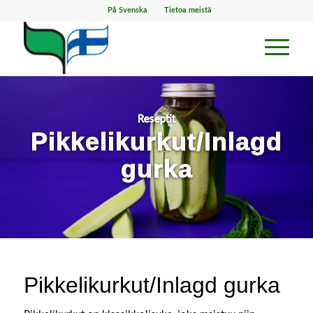
På Svenska
Tietoa meistä
Reseptit
Pikkelikurkut/Inlagd
gurka
Pikkelikurkut/Inlagd gurka