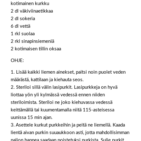
kotimainen kurkku
2 dl väkiviinaetikkaa
2 dl sokeria
6 dl vettä
1 rkl suolaa
2 rkl sinapinsiemeniä
2 kotimaisen tillin oksaa
OHJE:
1. Lisää kaikki liemen ainekset, paitsi noin puolet veden
määrästä, kattilaan ja kiehauta seos.
2. Steriloi sillä välin lasipurkit. Lasipurkkeja on hyvä
liottaa yön yli kylmässä vedessä ennen niiden
steriloimista. Steriloi ne joko kiehuvassa vedessä
keittämällä tai kuumentamalla niitä 115-asteisessa
uunissa 15 min ajan.
3. Asettele kurkut purkkeihin ja peitä ne liemellä. Kaada
lientä aivan purkin suuaukkoon asti, jotta mahdollisimman
paljon happea saadaan poistetuksi purkista. Sulje purkit