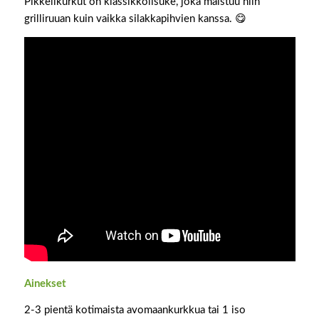
Pikkelikurkut on klassikkolisuke, joka maistuu niin
grilliruuan kuin vaikka silakkapihvien kanssa. 😋
Ainekset
2-3 pientä kotimaista avomaankurkkua tai 1 iso