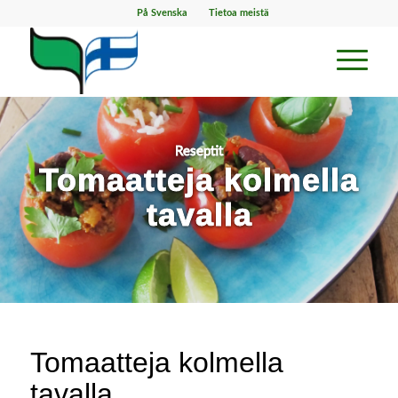
På Svenska
Tietoa meistä
Reseptit
Tomaatteja kolmella
tavalla
Tomaatteja kolmella
tavalla