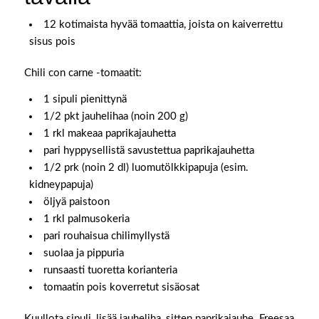
12 kotimaista hyvää tomaattia, joista on kaiverrettu
sisus pois
Chili con carne -tomaatit:
1 sipuli pienittynä
1/2 pkt jauhelihaa (noin 200 g)
1 rkl makeaa paprikajauhetta
pari hyppysellistä savustettua paprikajauhetta
1/2 prk (noin 2 dl) luomutölkkipapuja (esim.
kidneypapuja)
öljyä paistoon
1 rkl palmusokeria
pari rouhaisua chilimyllystä
suolaa ja pippuria
runsaasti tuoretta korianteria
tomaatin pois koverretut sisäosat
Kuullota sipuli, lisää jauheliha, sitten paprikajauhe. Freesaa