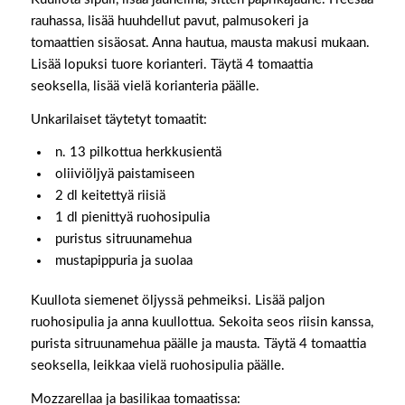
rauhassa, lisää huuhdellut pavut, palmusokeri ja
tomaattien sisäosat. Anna hautua, mausta makusi mukaan.
Lisää lopuksi tuore korianteri. Täytä 4 tomaattia
seoksella, lisää vielä korianteria päälle.
Unkarilaiset täytetyt tomaatit:
n. 13 pilkottua herkkusientä
oliiviöljyä paistamiseen
2 dl keitettyä riisiä
1 dl pienittyä ruohosipulia
puristus sitruunamehua
mustapippuria ja suolaa
Kuullota siemenet öljyssä pehmeiksi. Lisää paljon
ruohosipulia ja anna kuullottua. Sekoita seos riisin kanssa,
purista sitruunamehua päälle ja mausta. Täytä 4 tomaattia
seoksella, leikkaa vielä ruohosipulia päälle.
Mozzarellaa ja basilikaa tomaatissa: