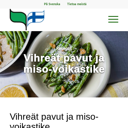
På Svenska
Tietoa meistä
Reseptit
Vihreät pavut ja
miso-voikastike
Vihreät pavut ja miso-
voikastike