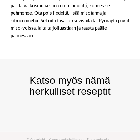
paista valkosipulia siinä noin minuutti, kunnes se
pehmenee. Ota pois liedeltä, lisää misotahna ja
sitruunamehu. Sekoita tasaiseksi vispilällä. Pyöräytä pavut
miso-voissa, laita tarjoiluastiaan ja raasta päälle
parmesaani.
Katso myös nämä
herkulliset reseptit
© Copyright - Kauppapuutarhaliitto ry |
Tietosuojaseloste