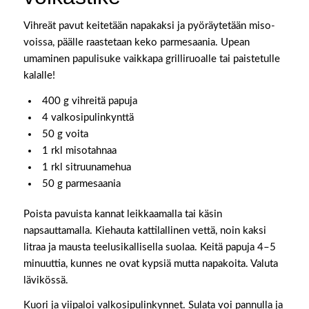
Vihreät pavut keitetään napakaksi ja pyöräytetään miso-
voissa, päälle raastetaan keko parmesaania. Upean
umaminen papulisuke vaikkapa grilliruoalle tai paistetulle
kalalle!
400 g vihreitä papuja
4 valkosipulinkynttä
50 g voita
1 rkl misotahnaa
1 rkl sitruunamehua
50 g parmesaania
Poista pavuista kannat leikkaamalla tai käsin
napsauttamalla. Kiehauta kattilallinen vettä, noin kaksi
litraa ja mausta teelusikallisella suolaa. Keitä papuja 4–5
minuuttia, kunnes ne ovat kypsiä mutta napakoita. Valuta
lävikössä.
Kuori ja viipaloi valkosipulinkynnet. Sulata voi pannulla ja