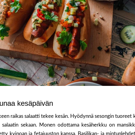
uunaa kesäpäivän
lkeen raikas salaatti tekee kesän. Hyödynnä sesongin tuoreet 
ne salaatin sekaan. Monen odottama kesäherkku on mansik
tty kvinoan ja fetajuuston kanssa. Basilikan- ja mintunlehdet