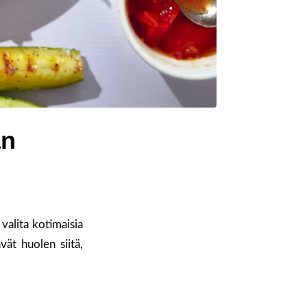
än
valita kotimaisia
vät huolen siitä,