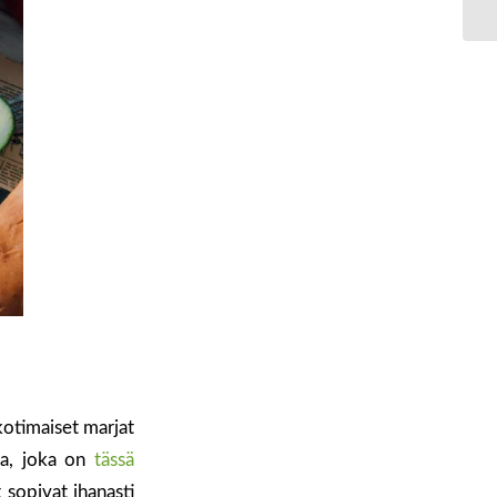
kotimaiset marjat
ka, joka on
tässä
 sopivat ihanasti