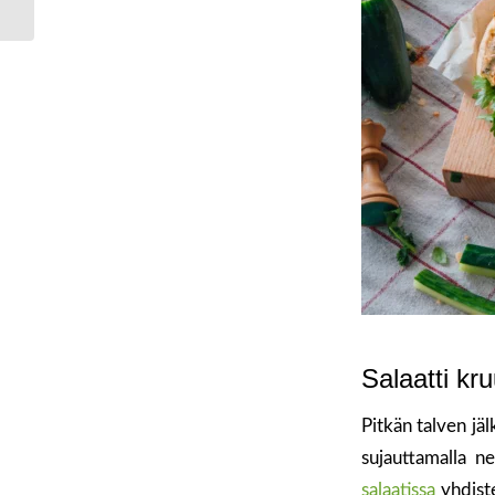
reseptiä kevääseen
Salaatti kr
Pitkän talven jä
sujauttamalla 
salaatissa
yhdiste