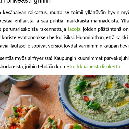
 rohkeasti grilliin
 kesäpäivän raikastus, mutta se toimii yllättävän hyvin my
estää grillausta ja saa puhtia maukkaista marinadeista. Yll
le perunarieskoista rakennettuja
tacoja
, joiden päätähtenä on 
 koristelevat annoksen herkullisiksi. Huomioithan, että kaikki 
avia, lautaselle sopivat versiot löydät varmimmin kaupan hevi
sentää myös airfryerissa! Kaupungin kuumimmat parvekejuhla
shodareista, joihin tehdään kolme
kurkkuaiheista lisuketta
.