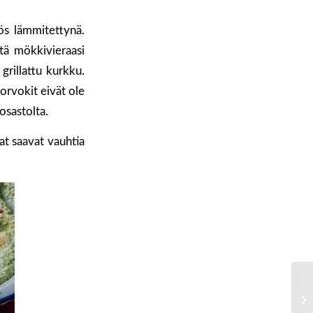
ös lämmitettynä.
ätä mökkivieraasi
grillattu kurkku.
orvokit eivät ole
osastolta.
t saavat vauhtia