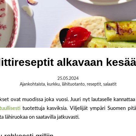
ittireseptit alkavaan kesä
25.05.2024
Ajankohtaista
,
kurkku
,
lähituotanto
,
reseptit
,
salaatit
set ovat muodissa joka vuosi. Juuri nyt lautaselle kannattaa 
tuullisesti
tuotettuja kasviksia. Viljelijät ympäri Suomen pitä
ta lähiruokaa on saatavilla jatkuvasti.