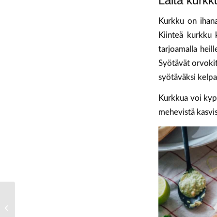
Laita kurkku
Kurkku on ihana
Kiinteä kurkku k
tarjoamalla heil
Syötävät orvokit
syötäväksi kelpa
Kurkkua voi kyp
mehevistä kasvi
Tomaattipiirakka on
klassikko – ja 5 muuta