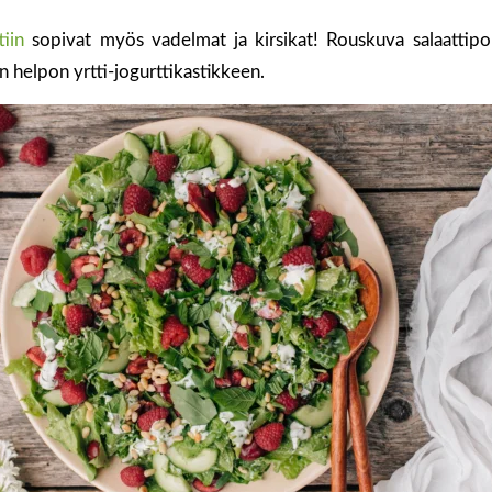
tiin
sopivat myös vadelmat ja kirsikat! Rouskuva salaattipo
n helpon yrtti-jogurttikastikkeen.