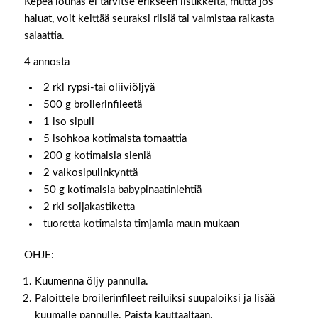
Kepeä lounas ei tarvitse erikseen lisukkeita, mutta jos
haluat, voit keittää seuraksi riisiä tai valmistaa raikasta
salaattia.
4 annosta
2 rkl rypsi-tai oliiviöljyä
500 g broilerinfileetä
1 iso sipuli
5 isohkoa kotimaista tomaattia
200 g kotimaisia sieniä
2 valkosipulinkynttä
50 g kotimaisia babypinaatinlehtiä
2 rkl soijakastiketta
tuoretta kotimaista timjamia maun mukaan
OHJE:
Kuumenna öljy pannulla.
Paloittele broilerinfileet reiluiksi suupaloiksi ja lisää
kuumalle pannulle. Paista kauttaaltaan.