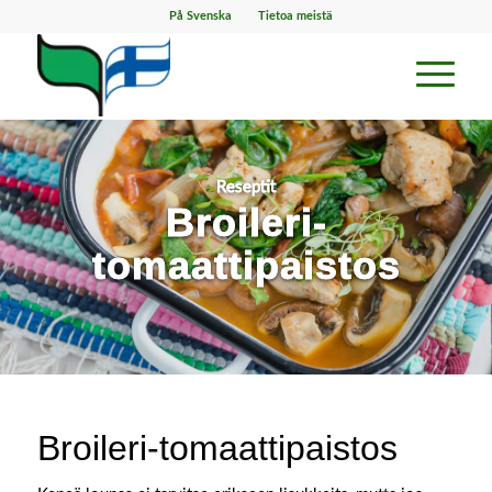
På Svenska
Tietoa meistä
Reseptit
Broileri-
tomaattipaistos
Broileri-tomaattipaistos