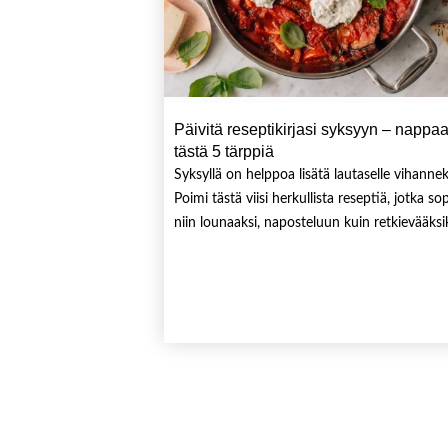
Päivitä reseptikirjasi syksyyn – nappa
tästä 5 tärppiä
Syksyllä on helppoa lisätä lautaselle vihannek
Poimi tästä viisi herkullista reseptiä, jotka so
niin lounaaksi, naposteluun kuin retkievääksi