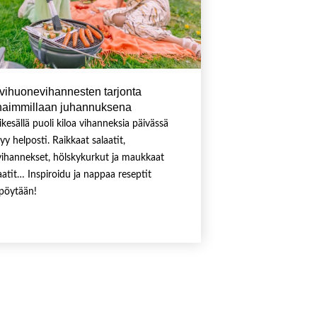
vihuonevihannesten tarjonta
haimmillaan juhannuksena
ikesällä puoli kiloa vihanneksia päivässä
tyy helposti. Raikkaat salaatit,
livihannekset, hölskykurkut ja maukkaat
atit… Inspiroidu ja nappaa reseptit
pöytään!