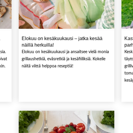
a
Elokuu on kesäkuukausi – jatka kesää
Kas
näillä herkuilla!
par
sia.
Elokuu on kesäkuukausi ja ansaitsee vielä monia
Kesk
pivat
grillaushetkiä, eväsretkiä ja kesäfiiliksiä. Kokeile
täyt
kin.
näitä viittä helppoa reseptiä!
gril
toma
kesä