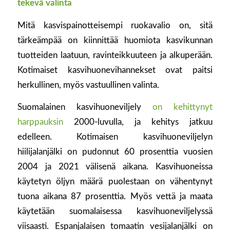
tekevä valinta
Mitä kasvispainotteisempi ruokavalio on, sitä
tärkeämpää on kiinnittää huomiota kasvikunnan
tuotteiden laatuun, ravinteikkuuteen ja alkuperään.
Kotimaiset kasvihuonevihannekset ovat paitsi
herkullinen, myös vastuullinen valinta.
Suomalainen kasvihuoneviljely
on kehittynyt
harppauksin
2000-luvulla, ja kehitys jatkuu
edelleen. Kotimaisen kasvihuoneviljelyn
hiilijalanjälki on pudonnut 60 prosenttia vuosien
2004 ja 2021 välisenä aikana. Kasvihuoneissa
käytetyn öljyn määrä puolestaan on vähentynyt
tuona aikana 87 prosenttia. Myös vettä ja maata
käytetään suomalaisessa kasvihuoneviljelyssä
viisaasti. Espanjalaisen tomaatin vesijalanjälki on