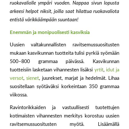
ruokavaliolle
ympäri vuoden. Nappaa sivun lopusta
arkeesi helpot niksit, joilla saat hilattua ruokavaliota
entistä värikkäämpään suuntaan!
Enemmän ja monipuolisesti kasviksia
Uusien valtakunnallisten ravitsemussuositusten
mukaan kasvikunnan tuotteita tulisi pyrkiä syömään
500–800 grammaa päivässä. Kasvikunnan
tuotteisiin lasketaan vihannesten lisäksi
yrtit
,
idut ja
versot
,
sienet
, juurekset, marjat ja hedelmät. Lihaa
suositellaan syötäväksi korkeintaan 350 grammaa
viikossa.
Ravintorikkaiden ja vastuullisesti tuotettujen
kotimaisten vihannesten merkitys korostuu uusien
ravitsemussuositusten myötä. Lisäämällä