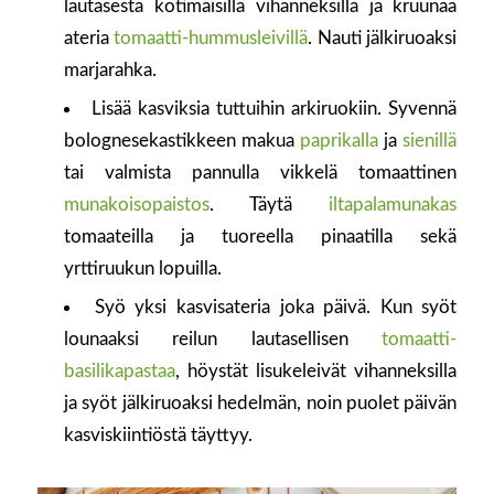
lautasesta kotimaisilla vihanneksilla ja kruunaa
ateria
tomaatti-hummusleivillä
. Nauti jälkiruoaksi
marjarahka.
Lisää kasviksia tuttuihin arkiruokiin. Syvennä
bolognesekastikkeen makua
paprikalla
ja
sienillä
tai valmista pannulla vikkelä tomaattinen
munakoisopaistos
. Täytä
iltapalamunakas
tomaateilla ja tuoreella pinaatilla sekä
yrttiruukun lopuilla.
Syö yksi kasvisateria joka päivä. Kun syöt
lounaaksi reilun lautasellisen
tomaatti-
basilikapastaa
, höystät lisukeleivät vihanneksilla
ja syöt jälkiruoaksi hedelmän, noin puolet päivän
kasviskiintiöstä täyttyy.