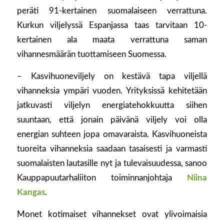
peräti 91-kertainen suomalaiseen verrattuna.
Kurkun viljelyssä Espanjassa taas tarvitaan 10-
kertainen ala maata verrattuna saman
vihannesmäärän tuottamiseen Suomessa.
– Kasvihuoneviljely on kestävä tapa viljellä
vihanneksia ympäri vuoden. Yrityksissä kehitetään
jatkuvasti viljelyn energiatehokkuutta siihen
suuntaan, että jonain päivänä viljely voi olla
energian suhteen jopa omavaraista. Kasvihuoneista
tuoreita vihanneksia saadaan tasaisesti ja varmasti
suomalaisten lautasille nyt ja tulevaisuudessa, sanoo
Kauppapuutarhaliiton toiminnanjohtaja
Niina
Kangas
.
Monet kotimaiset vihannekset ovat ylivoimaisia