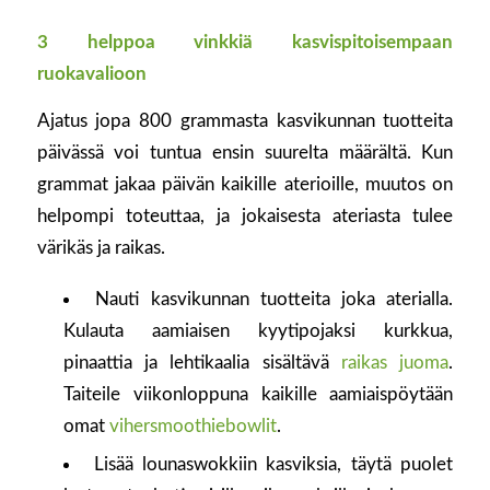
3 helppoa vinkkiä kasvispitoisempaan
ruokavalioon
Ajatus jopa 800 grammasta kasvikunnan tuotteita
päivässä voi tuntua ensin suurelta määrältä. Kun
grammat jakaa päivän kaikille aterioille, muutos on
helpompi toteuttaa, ja jokaisesta ateriasta tulee
värikäs ja raikas.
Nauti kasvikunnan tuotteita joka aterialla.
Kulauta aamiaisen kyytipojaksi kurkkua,
pinaattia ja lehtikaalia sisältävä
raikas juoma
.
Taiteile viikonloppuna kaikille aamiaispöytään
omat
vihersmoothiebowlit
.
Lisää lounaswokkiin kasviksia, täytä puolet