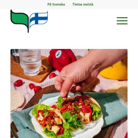
På Svenska
Tietoa meistä