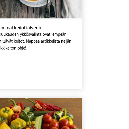
nimmat keitot talveen
ikuukauden ykkösvalinta ovat lempeän
ittävät keitot. Nappaa artikkelista neljän
ikkikeiton ohje!