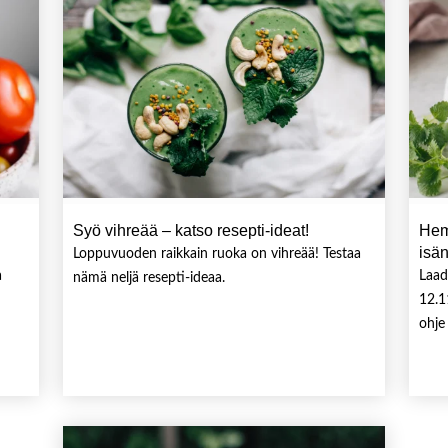
Syö vihreää – katso resepti-ideat!
Hem
isä
Loppuvuoden raikkain ruoka on vihreää! Testaa
a
Laad
nämä neljä resepti-ideaa.
12.1
ohje