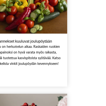
annekset kuuluvat joulupöytään
u on herkuttelun aikaa. Raskaiden ruokien
apainoksi on hyvä varata myös raikasta,
llä tuotettua kasvispitoista syötävää. Katso
kkelista vinkit joulupöydän kevennykseen!