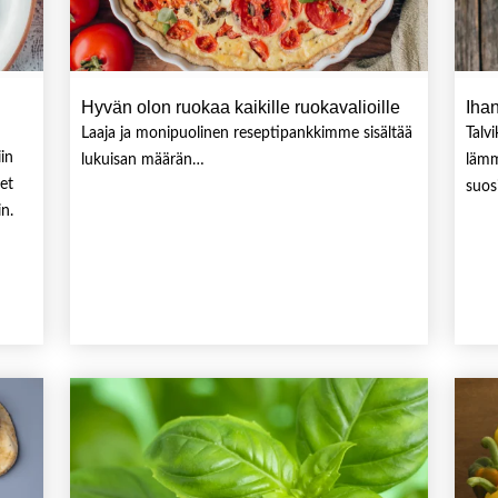
Hyvän olon ruokaa kaikille ruokavalioille
Iha
Laaja ja monipuolinen reseptipankkimme sisältää
Talv
in
lukuisan määrän…
lämm
et
suos
n.