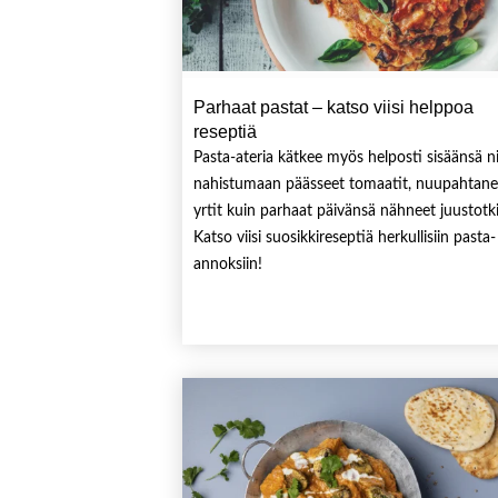
Parhaat pastat – katso viisi helppoa
reseptiä
Pasta-ateria kätkee myös helposti sisäänsä ni
nahistumaan päässeet tomaatit, nuupahtane
yrtit kuin parhaat päivänsä nähneet juustotki
Katso viisi suosikkireseptiä herkullisiin pasta-
annoksiin!