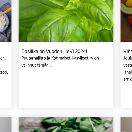
Basilika on Vuoden HeVi 2024!
Vih
nen,
Puutarhaliitto ja Kotimaiset Kasvikset ry on
Joul
valinnut tämän…
vast
tsoo.
lähe
arti