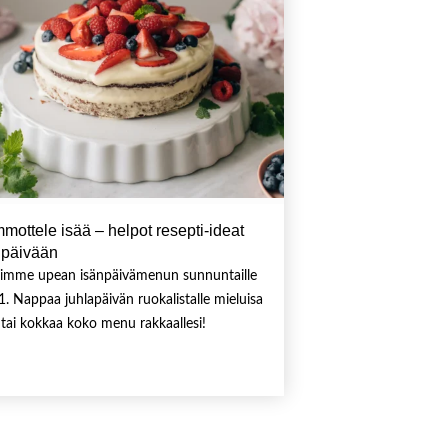
mottele isää – helpot resepti-ideat
npäivään
imme upean isänpäivämenun sunnuntaille
1. Nappaa juhlapäivän ruokalistalle mieluisa
 tai kokkaa koko menu rakkaallesi!