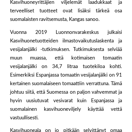
Kasvihuoneyrittäjien viljelemät laadukkaat ja
terveelliset tuotteet ovat lisäksi tärkeä osa
suomalaisten ravitsemusta, Kangas sanoo.
Vuonna 2019 Luonnonvarakeskus julkaisi
Kasvihuonetuotteiden ilmastovaikutuslaskenta ja
vesijalanjälki -tutkimuksen. Tutkimuksesta selviää
muun muassa, että kotimaisen tomaatin
vesijalanjälki on 34,7 litraa tuotekiloa kohti.
Esimerkiksi Espanjassa tomaatin vesijalanjälki on 91
kertainen suomalaiseen tomaattiin verrattuna. Tämä
johtuu siitä, että Suomessa on paljon vahvemmat ja
hyvin uusiutuvat vesivarat kuin Espanjassa ja
suomalainen kasvihuoneviljely käyttää vettä
vastuullisesti.
Kasvihuoneala on jo pitkään selvittänyt omaa