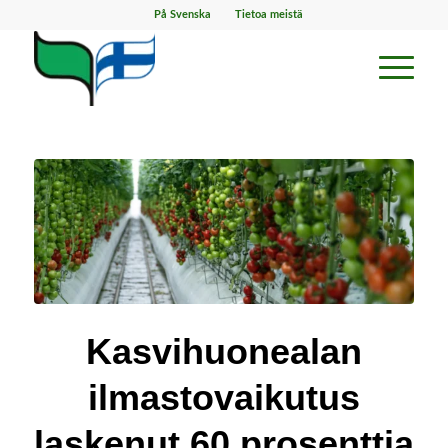
På Svenska
Tietoa meistä
Kasvihuonealan
ilmastovaikutus
laskenut 60 prosenttia