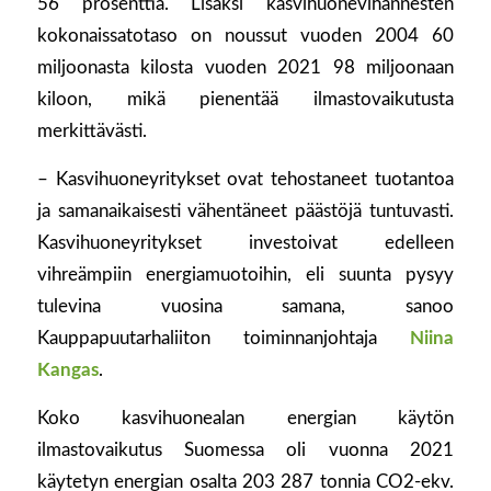
56 prosenttia. Lisäksi kasvihuonevihannesten
kokonaissatotaso on noussut vuoden 2004 60
miljoonasta kilosta vuoden 2021 98 miljoonaan
kiloon, mikä pienentää ilmastovaikutusta
merkittävästi.
– Kasvihuoneyritykset ovat tehostaneet tuotantoa
ja samanaikaisesti vähentäneet päästöjä tuntuvasti.
Kasvihuoneyritykset investoivat edelleen
vihreämpiin energiamuotoihin, eli suunta pysyy
tulevina vuosina samana, sanoo
Kauppapuutarhaliiton toiminnanjohtaja
Niina
Kangas
.
Koko kasvihuonealan energian käytön
ilmastovaikutus Suomessa oli vuonna 2021
käytetyn energian osalta 203 287 tonnia CO2-ekv.