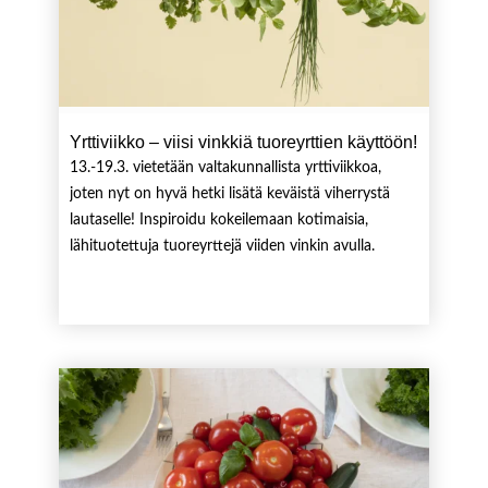
Yrttiviikko – viisi vinkkiä tuoreyrttien käyttöön!
13.-19.3. vietetään valtakunnallista yrttiviikkoa,
joten nyt on hyvä hetki lisätä keväistä viherrystä
lautaselle! Inspiroidu kokeilemaan kotimaisia,
lähituotettuja tuoreyrttejä viiden vinkin avulla.