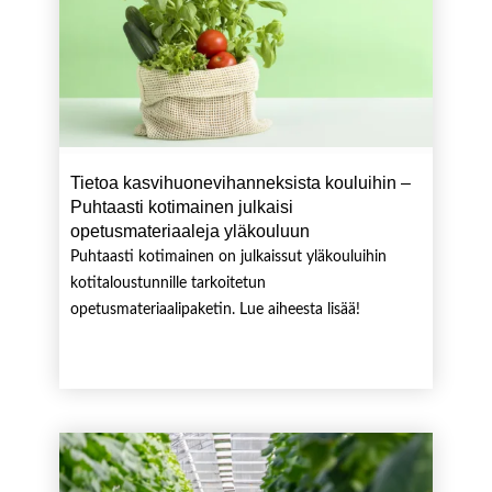
Tietoa kasvihuonevihanneksista kouluihin –
Puhtaasti kotimainen julkaisi
opetusmateriaaleja yläkouluun
Puhtaasti kotimainen on julkaissut yläkouluihin
kotitaloustunnille tarkoitetun
opetusmateriaalipaketin. Lue aiheesta lisää!